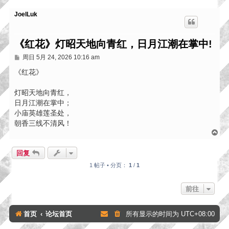
JoelLuk
《红花》灯昭天地向青红，日月江潮在掌中!
帖
周日 5月 24, 2026 10:16 am
子
《红花》
灯昭天地向青红，
日月江潮在掌中；
小庙英雄莲圣处，
朝香三线不清风！
页
首
回复
1 帖子 • 分页：
1
/
1
前往
首页
论坛首页
所有显示的时间为
UTC+08:00