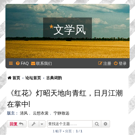
*
文学风
FAQ
联系我们
注册
登录
首页
论坛首页
古典词韵
《红花》灯昭天地向青红，日月江潮
在掌中!
版主：
清风
，
云想衣裳
，
宁静致远
搜索
高级搜索
回复
1 帖子 • 分页：
1
/
1