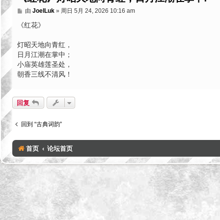
帖
由
JoelLuk
»
周日 5月 24, 2026 10:16 am
子
《红花》
灯昭天地向青红，
日月江潮在掌中；
小庙英雄莲圣处，
朝香三线不清风！
回复
回到 “古典词韵”
首页
论坛首页