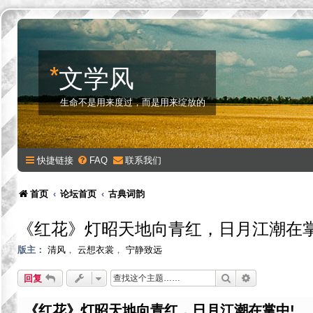
*
文学风
生命不是用来度过，而是用来绽放的
快捷链接
FAQ
联系我们
首页
论坛首页
古典词韵
《红花》灯昭天地向青红，日月江潮在掌
版主：
清风
，
云想衣裳
，
宁静致远
搜索
高级搜索
回复
《红花》灯昭天地向青红，日月江潮在掌中!