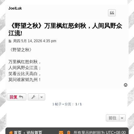
JoelLuk
《野望之秋》万里枫红怒剑秋，人间风野众
江流!
帖
周四 5月 14, 2026 4:35 pm
子
《野望之秋》
万里枫红怒剑秋，
人间风野众江流；
笑看云比天高白，
莫问谁家韬九州！
页
首
回复
1 帖子 • 分页：
1
/
1
前往
首页
论坛首页
所有显示的时间为
UTC+08:00