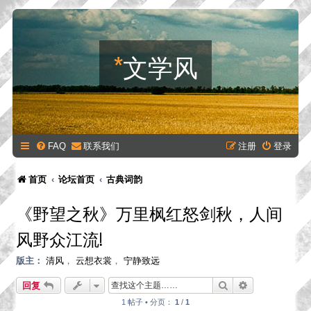
*
文学风
FAQ
联系我们
注册
登录
首页
论坛首页
古典词韵
《野望之秋》万里枫红怒剑秋，人间
风野众江流!
版主：
清风
，
云想衣裳
，
宁静致远
搜索
高级搜索
回复
1 帖子 • 分页：
1
/
1