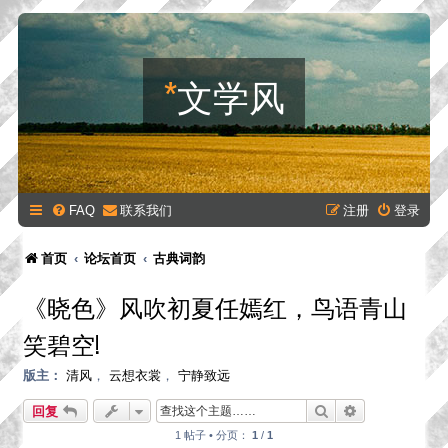
*
文学风
FAQ
联系我们
注册
登录
首页
论坛首页
古典词韵
《晓色》风吹初夏任嫣红，鸟语青山
笑碧空!
版主：
清风
，
云想衣裳
，
宁静致远
搜索
高级搜索
回复
1 帖子 • 分页：
1
/
1