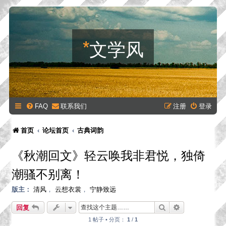
*
文学风
FAQ
联系我们
注册
登录
首页
论坛首页
古典词韵
《秋潮回文》轻云唤我非君悦，独倚
潮骚不别离！
版主：
清风
，
云想衣裳
，
宁静致远
搜索
高级搜索
回复
1 帖子 • 分页：
1
/
1