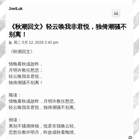
JoelLuk
《秋潮回文》轻云唤我非君悦，独倚潮骚不
别离！
帖
周二 5月 12, 2026 2:42 pm
子
《秋潮回文》
情晚看秋成故昨，
月明许教任愁悲；
轻云唤我非君悦，
独倚潮骚不别离！
顺读：
情晚看秋成故昨，月明许教任愁悲。
轻云唤我非君悦，独倚潮骚不别离。
倒读：
离别不骚潮倚独，悦君非我唤云轻。
悲愁任教许明月，昨故成秋看晚情。
页