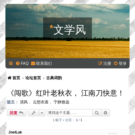
*
文学风
FAQ
联系我们
注册
登录
首页
论坛首页
古典词韵
《闯歌》红叶老秋衣， 江南刀快意！
版主：
清风
，
云想衣裳
，
宁静致远
搜索
高级搜索
回复
1 帖子 • 分页：
1
/
1
JoelLuk