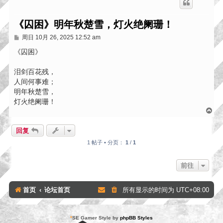
《囚困》明年秋楚雪，灯火绝阑珊！
帖
周日 10月 26, 2025 12:52 am
子
《囚困》
泪剑百花残，
人间何事难；
明年秋楚雪，
灯火绝阑珊！
页
首
回复
1 帖子 • 分页：
1
/
1
前往
首页
论坛首页
所有显示的时间为
UTC+08:00
*
SE Gamer Style by
phpBB Styles