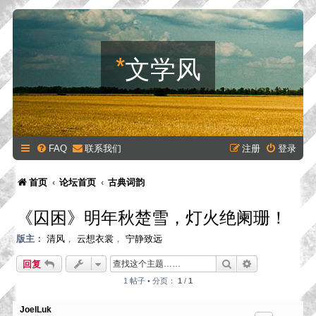
*
文学风
FAQ
联系我们
注册
登录
首页
论坛首页
古典词韵
《囚困》明年秋楚雪，灯火绝阑珊！
版主：
清风
，
云想衣裳
，
宁静致远
搜索
高级搜索
回复
1 帖子 • 分页：
1
/
1
JoelLuk