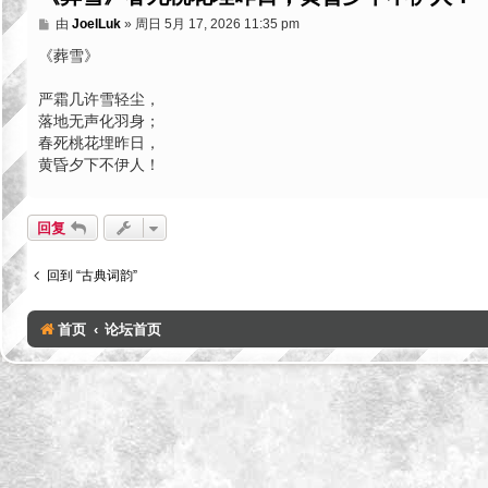
帖
由
JoelLuk
»
周日 5月 17, 2026 11:35 pm
子
《葬雪》
严霜几许雪轻尘，
落地无声化羽身；
春死桃花埋昨日，
黄昏夕下不伊人！
回复
回到 “古典词韵”
首页
论坛首页