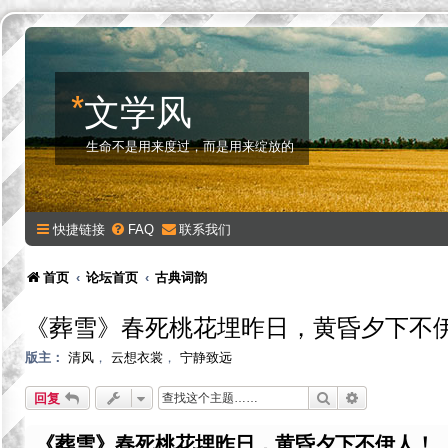
*
文学风
生命不是用来度过，而是用来绽放的
快捷链接
FAQ
联系我们
首页
论坛首页
古典词韵
《葬雪》春死桃花埋昨日，黄昏夕下不
版主：
清风
，
云想衣裳
，
宁静致远
搜索
高级搜索
回复
《葬雪》春死桃花埋昨日，黄昏夕下不伊人！