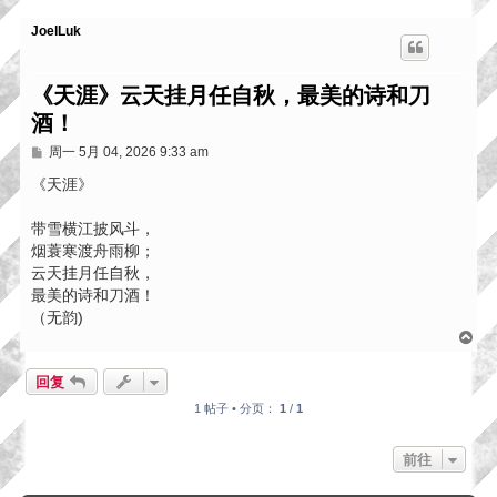
JoelLuk
《天涯》云天挂月任自秋，最美的诗和刀
酒！
帖
周一 5月 04, 2026 9:33 am
子
《天涯》
带雪横江披风斗，
烟蓑寒渡舟雨柳；
云天挂月任自秋，
最美的诗和刀酒！
（无韵)
页
首
回复
1 帖子 • 分页：
1
/
1
前往