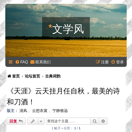
*
文学风
FAQ
联系我们
注册
登录
首页
论坛首页
古典词韵
《天涯》云天挂月任自秋，最美的诗
和刀酒！
版主：
清风
，
云想衣裳
，
宁静致远
搜索
高级搜索
回复
1 帖子 • 分页：
1
/
1