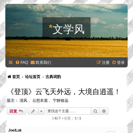
*
文学风
FAQ
联系我们
注册
登录
首页
论坛首页
古典词韵
《登顶》云飞天外远，大境自逍遥！
版主：
清风
，
云想衣裳
，
宁静致远
搜索
高级搜索
回复
1 帖子 • 分页：
1
/
1
JoelLuk