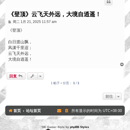
《登顶》云飞天外远，大境自逍遥！
帖
周二 1月 21, 2025 11:57 am
子
《登顶》
白日渡山飘，
风潇千里迢；
云飞天外远，
大境自逍遥！
页
首
回复
1 帖子 • 分页：
1
/
1
前往
首页
论坛首页
所有显示的时间为
UTC+08:00
*
SE Gamer Style by
phpBB Styles