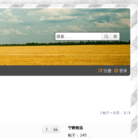
搜索
高级搜索
注册
登录
1 帖子 • 分页：
1
/
1
宁静致远
帖子：
145