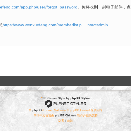
uefeng.com/app.php/user/forgot_password
。你将收到一封电子邮件，点
员
https://www.wenxuefeng.com/memberlist.p ... ntactadmin
。
*
SE Gamer Style by
phpBB Styles
由
phpBB
® Forum Software © phpBB Limited 提供支持
简体中文语言由
phpBB Chinese
制作并提供支持
隐私
|
条款