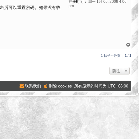
注册时间：
周一 1月 05, 2009 4:06
pm
击后可以重置密码。如果没有收
页
首
1 帖子 • 分页：
1
/
1
前往
联系我们
删除 cookies
所有显示的时间为
UTC+08:00