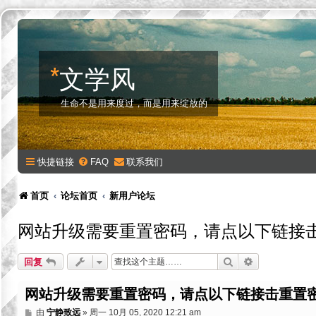
*
文学风
生命不是用来度过，而是用来绽放的
快捷链接
FAQ
联系我们
首页
论坛首页
新用户论坛
网站升级需要重置密码，请点以下链接
搜索
高级搜索
回复
网站升级需要重置密码，请点以下链接击重置
帖
由
宁静致远
»
周一 10月 05, 2020 12:21 am