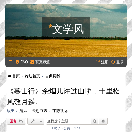
*
文学风
FAQ
联系我们
注册
登录
首页
论坛首页
古典词韵
《暮山行》余烟几许过山峤，十里松
风敬月遥。
版主：
清风
，
云想衣裳
，
宁静致远
搜索
高级搜索
回复
1 帖子 • 分页：
1
/
1