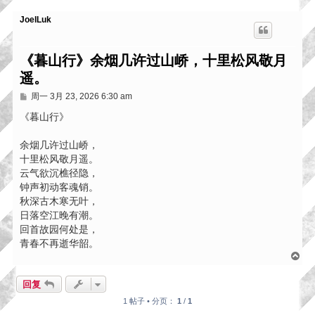
JoelLuk
《暮山行》余烟几许过山峤，十里松风敬月
遥。
帖
周一 3月 23, 2026 6:30 am
子
《暮山行》
余烟几许过山峤，
十里松风敬月遥。
云气欲沉樵径隐，
钟声初动客魂销。
秋深古木寒无叶，
日落空江晚有潮。
回首故园何处是，
青春不再逝华韶。
页
首
回复
1 帖子 • 分页：
1
/
1