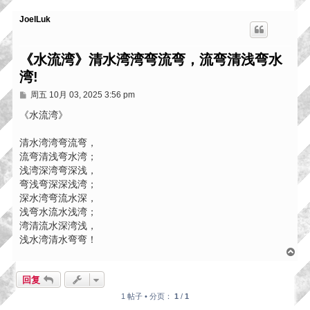
JoelLuk
《水流湾》清水湾湾弯流弯，流弯清浅弯水
湾!
帖
周五 10月 03, 2025 3:56 pm
子
《水流湾》
清水湾湾弯流弯，
流弯清浅弯水湾；
浅湾深湾弯深浅，
弯浅弯深深浅湾；
深水湾弯流水深，
浅弯水流水浅湾；
湾清流水深湾浅，
浅水湾清水弯弯！
页
首
回复
1 帖子 • 分页：
1
/
1