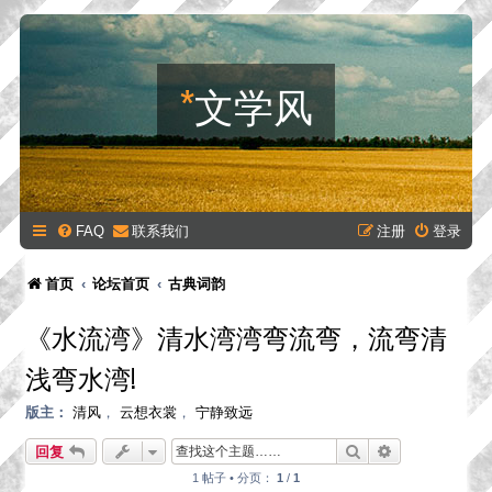
*
文学风
FAQ
联系我们
注册
登录
首页
论坛首页
古典词韵
《水流湾》清水湾湾弯流弯，流弯清
浅弯水湾!
版主：
清风
，
云想衣裳
，
宁静致远
搜索
高级搜索
回复
1 帖子 • 分页：
1
/
1