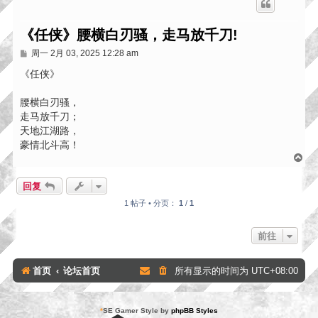
《任侠》腰横白刃骚，走马放千刀!
帖
周一 2月 03, 2025 12:28 am
子
《任侠》
腰横白刃骚，
走马放千刀；
天地江湖路，
豪情北斗高！
页
首
回复
1 帖子 • 分页：
1
/
1
前往
首页
论坛首页
所有显示的时间为
UTC+08:00
*
SE Gamer Style by
phpBB Styles