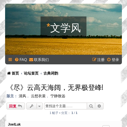
*
文学风
FAQ
联系我们
注册
登录
首页
论坛首页
古典词韵
《尽》云高天海阔，无界极登峰!
版主：
清风
，
云想衣裳
，
宁静致远
搜索
高级搜索
回复
1 帖子 • 分页：
1
/
1
JoelLuk