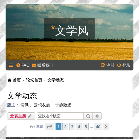
*
文学风
FAQ
联系我们
注册
登录
首页
论坛首页
文学动态
文学动态
版主：
清风
，
云想衣裳
，
宁静致远
搜索
高级搜索
发表主题
分页：
1
/
40
1
2
3
4
5
40
下一页
977 主题
…