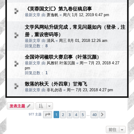
《芙蓉国文汇》第九卷征稿启事
最新文章 由
萧逸帆
«
周六 1月 12, 2019 6:47 pm
文学风网站升级完成，常见问题如内（登录，注
册，重设密码等）
最新文章 由
清风
«
周三 8月 01, 2018 12:26 am
回复总数：
8
全国诗词楹联大赛启事（叶落沉颜）
最新文章 由
风雅轩.叶落沉颜
«
周一 7月 23, 2018 4:27
pm
回复总数：
1
散落的秋天（外四章）甘海飞
最新文章 由
非礼勿语
«
周一 7月 23, 2018 4:27 pm
发表主题
分页：
1
/
40
1
2
3
4
5
40
下一页
977 主题
…
前往