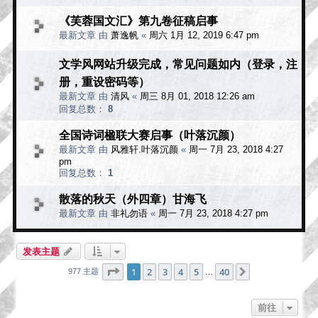
《芙蓉国文汇》第九卷征稿启事
最新文章 由
萧逸帆
«
周六 1月 12, 2019 6:47 pm
文学风网站升级完成，常见问题如内（登录，注
册，重设密码等）
最新文章 由
清风
«
周三 8月 01, 2018 12:26 am
回复总数：
8
全国诗词楹联大赛启事（叶落沉颜）
最新文章 由
风雅轩.叶落沉颜
«
周一 7月 23, 2018 4:27
pm
回复总数：
1
散落的秋天（外四章）甘海飞
最新文章 由
非礼勿语
«
周一 7月 23, 2018 4:27 pm
发表主题
分页：
1
/
40
1
2
3
4
5
40
下一页
977 主题
…
前往