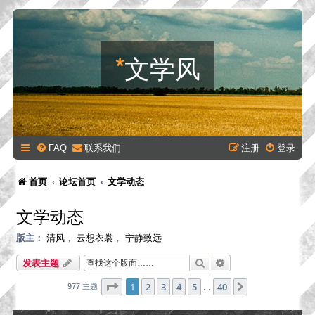
*
文学风
FAQ
联系我们
注册
登录
首页
论坛首页
文学动态
文学动态
版主：
清风
，
云想衣裳
，
宁静致远
搜索
高级搜索
发表主题
分页：
1
/
40
1
2
3
4
5
40
下一页
977 主题
…