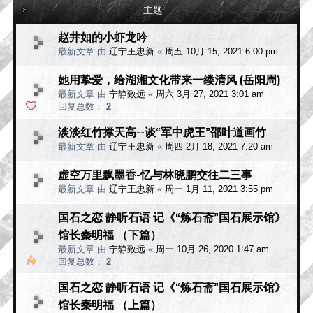
主题
赵井如的小虾龙吟
最新文章 由
辽宁王忠新
«
周五 10月 15, 2021 6:00 pm
她用挚爱，给湖湘文化带来一缕清风 (岳阳周)
最新文章 由
宁静致远
«
周六 3月 27, 2021 3:01 am
回复总数：
2
淡淡红竹撑天高--谈“军中虎王”邵叶道画竹
最新文章 由
辽宁王忠新
«
周四 2月 18, 2021 7:20 am
虚空万里飘墨香-忆与林晓鹏交往二三事
最新文章 由
辽宁王忠新
«
周一 1月 11, 2021 3:55 pm
国石之恋 静听石语 记《“炼石斋”国石展示馆》
馆长秦明福 （下篇）
最新文章 由
宁静致远
«
周一 10月 26, 2020 1:47 am
回复总数：
2
国石之恋 静听石语 记《“炼石斋”国石展示馆》
馆长秦明福 （上篇）