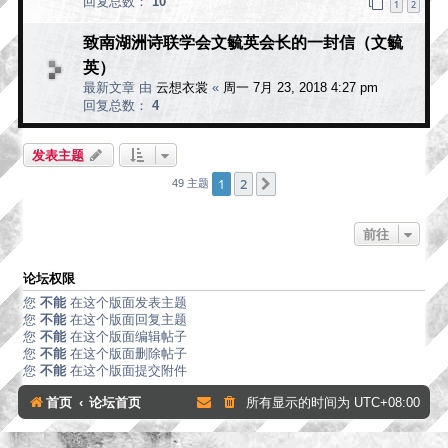
回复总数：
10
1
2
致南湖洲诗联学会文毓英会长的一封信（文毓
英）
最新文章 由
云想衣裳
«
周一 7月 23, 2018 4:27 pm
回复总数：
4
发表主题
1
2
下一页
49 主题
前往
论坛权限
您
不能
在这个版面发表主题
您
不能
在这个版面回复主题
您
不能
在这个版面编辑帖子
您
不能
在这个版面删除帖子
您
不能
在这个版面提交附件
首页
论坛首页
所有显示的时间为
UTC+08:00