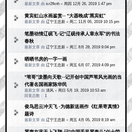
最新文章 由
icr2fknh
«
周四 12月 26, 2019 1:47 pm
黄宾虹山水画鉴赏-- “大器晚成"黑宾虹"
最新文章 由
辽宁王忠新
«
周二 11月 05, 2019 10:15 pm
笔墨动情辽砚飞-记“辽砚传承人章永军”的书法
春秋
最新文章 由
辽宁王忠新
«
周三 8月 28, 2019 9:04 pm
晒晒书房的一字一画
最新文章 由
辽宁王忠新
«
周五 6月 07, 2019 4:09 pm
“苇哥”泼墨向天歌--记开创中国芦苇风光画的当
代著名国画家陈华民
最新文章 由
清风
«
周日 5月 19, 2019 10:53 am
回复总数：
1
俊鸟思云冲天飞 -为德新送画作《红果寄真情》
题诗
最新文章 由
辽宁王忠新
«
周五 4月 05, 2019 8:19 am
琴声在蓝天上飞翔-记“中国手风琴泰斗”任士荣