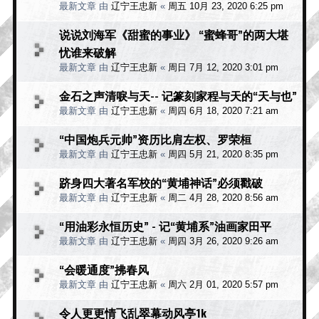
最新文章 由
辽宁王忠新
«
周五 10月 23, 2020 6:25 pm
说说刘海军《甜蜜的事业》 “蜜蜂哥”的两大堪
忧谁来破解
最新文章 由
辽宁王忠新
«
周日 7月 12, 2020 3:01 pm
金石之声清唳与天-- 记篆刻家程与天的“天与也”
最新文章 由
辽宁王忠新
«
周四 6月 18, 2020 7:21 am
“中国炮兵元帅”资历比肩左权、罗荣桓
最新文章 由
辽宁王忠新
«
周四 5月 21, 2020 8:35 pm
跻身四大著名军校的“黄埔神话”必须戳破
最新文章 由
辽宁王忠新
«
周二 4月 28, 2020 8:56 am
“用油彩永恒历史” - 记“黄埔系”油画家田平
最新文章 由
辽宁王忠新
«
周四 3月 26, 2020 9:26 am
“会暖通度”拂春风
最新文章 由
辽宁王忠新
«
周六 2月 01, 2020 5:57 pm
令人更更情飞乱翠幕动风亭1k