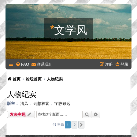
*
文学风
FAQ
联系我们
注册
登录
首页
论坛首页
人物纪实
人物纪实
版主：
清风
，
云想衣裳
，
宁静致远
搜索
高级搜索
发表主题
1
2
下一页
49 主题