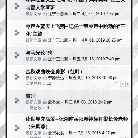
与盲人学琴班
最新文章 由
辽宁王忠新
«
周二 4月 02, 2019 7:37 pm
琴声在蓝天上飞翔--记任士荣琴声中跳动的“三
化”主旋
最新文章 由
辽宁王忠新
«
周一 4月 01, 2019 10:25 am
与马光论“狗”
最新文章 由
辽宁王忠新
«
周五 3月 15, 2019 7:40 pm
金秋戏曲晚会剪影（红叶）
最新文章 由
宁静致远
«
周五 8月 10, 2018 10:06 pm
回复总数：
11
1
2
告别
最新文章 由
欣香兰
«
周三 8月 08, 2018 2:42 pm
回复总数：
4
让世界充满爱--记湖南岳阳精神标杆梁长伶老师
（宋凤蓉）
最新文章 由
云想衣裳
«
周一 7月 23, 2018 4:27 pm