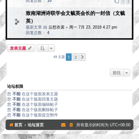
回复总数：
10
1
2
致南湖洲诗联学会文毓英会长的一封信（文毓
英）
最新文章 由
云想衣裳
«
周一 7月 23, 2018 4:27 pm
回复总数：
4
发表主题
1
2
下一页
49 主题
前往
论坛权限
您
不能
在这个版面发表主题
您
不能
在这个版面回复主题
您
不能
在这个版面编辑帖子
您
不能
在这个版面删除帖子
您
不能
在这个版面提交附件
首页
论坛首页
所有显示的时间为
UTC+08:00