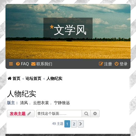
*
文学风
FAQ
联系我们
注册
登录
首页
论坛首页
人物纪实
人物纪实
版主：
清风
，
云想衣裳
，
宁静致远
搜索
高级搜索
发表主题
1
2
下一页
49 主题