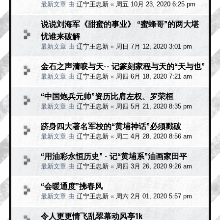
最新文章 由
辽宁王忠新
«
周五 10月 23, 2020 6:25 pm
说说刘海军《甜蜜的事业》 “蜜蜂哥”的两大堪
忧谁来破解
最新文章 由
辽宁王忠新
«
周日 7月 12, 2020 3:01 pm
金石之声清唳与天-- 记篆刻家程与天的“天与也”
最新文章 由
辽宁王忠新
«
周四 6月 18, 2020 7:21 am
“中国炮兵元帅”资历比肩左权、罗荣桓
最新文章 由
辽宁王忠新
«
周四 5月 21, 2020 8:35 pm
跻身四大著名军校的“黄埔神话”必须戳破
最新文章 由
辽宁王忠新
«
周二 4月 28, 2020 8:56 am
“用油彩永恒历史” - 记“黄埔系”油画家田平
最新文章 由
辽宁王忠新
«
周四 3月 26, 2020 9:26 am
“会暖通度”拂春风
最新文章 由
辽宁王忠新
«
周六 2月 01, 2020 5:57 pm
令人更更情飞乱翠幕动风亭1k