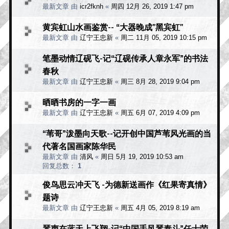
最新文章 由
icr2fknh
«
周四 12月 26, 2019 1:47 pm
黄宾虹山水画鉴赏-- “大器晚成"黑宾虹"
最新文章 由
辽宁王忠新
«
周二 11月 05, 2019 10:15 pm
笔墨动情辽砚飞-记“辽砚传承人章永军”的书法
春秋
最新文章 由
辽宁王忠新
«
周三 8月 28, 2019 9:04 pm
晒晒书房的一字一画
最新文章 由
辽宁王忠新
«
周五 6月 07, 2019 4:09 pm
“苇哥”泼墨向天歌--记开创中国芦苇风光画的当
代著名国画家陈华民
最新文章 由
清风
«
周日 5月 19, 2019 10:53 am
回复总数：
1
俊鸟思云冲天飞 -为德新送画作《红果寄真情》
题诗
最新文章 由
辽宁王忠新
«
周五 4月 05, 2019 8:19 am
琴声在蓝天上飞翔-记“中国手风琴泰斗”任士荣