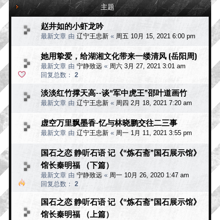
主题
赵井如的小虾龙吟
最新文章 由
辽宁王忠新
«
周五 10月 15, 2021 6:00 pm
她用挚爱，给湖湘文化带来一缕清风 (岳阳周)
最新文章 由
宁静致远
«
周六 3月 27, 2021 3:01 am
回复总数：
2
淡淡红竹撑天高--谈“军中虎王”邵叶道画竹
最新文章 由
辽宁王忠新
«
周四 2月 18, 2021 7:20 am
虚空万里飘墨香-忆与林晓鹏交往二三事
最新文章 由
辽宁王忠新
«
周一 1月 11, 2021 3:55 pm
国石之恋 静听石语 记《“炼石斋”国石展示馆》
馆长秦明福 （下篇）
最新文章 由
宁静致远
«
周一 10月 26, 2020 1:47 am
回复总数：
2
国石之恋 静听石语 记《“炼石斋”国石展示馆》
馆长秦明福 （上篇）