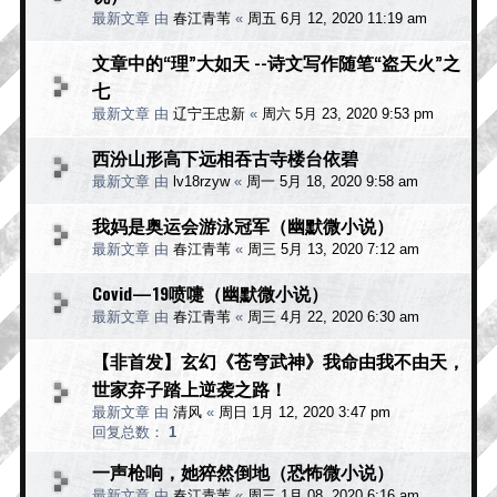
最新文章 由
春江青苇
«
周五 6月 12, 2020 11:19 am
文章中的“理”大如天 --诗文写作随笔“盗天火”之
七
最新文章 由
辽宁王忠新
«
周六 5月 23, 2020 9:53 pm
西汾山形高下远相吞古寺楼台依碧
最新文章 由
lv18rzyw
«
周一 5月 18, 2020 9:58 am
我妈是奥运会游泳冠军（幽默微小说）
最新文章 由
春江青苇
«
周三 5月 13, 2020 7:12 am
Covid—19喷嚏（幽默微小说）
最新文章 由
春江青苇
«
周三 4月 22, 2020 6:30 am
【非首发】玄幻《苍穹武神》我命由我不由天，
世家弃子踏上逆袭之路！
最新文章 由
清风
«
周日 1月 12, 2020 3:47 pm
回复总数：
1
一声枪响，她猝然倒地（恐怖微小说）
最新文章 由
春江青苇
«
周三 1月 08, 2020 6:16 am