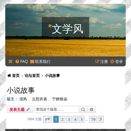
*
文学风
FAQ
联系我们
注册
登录
首页
论坛首页
小说故事
小说故事
版主：
清风
，
云想衣裳
，
宁静致远
搜索
高级搜索
发表主题
分页：
1
/
79
1
2
3
4
5
79
下一页
1959 主题
…