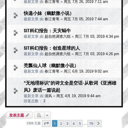
最新文章 由
春江青苇
«
周五 7月 26, 2019 7:11 am
快递小妹（幽默微小说）
最新文章 由
春江青苇
«
周五 7月 05, 2019 7:44 am
SIT科幻报告：天灾蜗牛
最新文章 由
超自然调查六组
«
周三 7月 03, 2019 4:34 pm
SIT科幻报告：创造星球的人
最新文章 由
超自然调查六组
«
周三 7月 03, 2019 4:26 pm
秃瓢仙人球（幽默微小说）
最新文章 由
春江青苇
«
周三 6月 19, 2019 9:02 am
“无地理标识”的诗文全是空话-从歌词《亚洲雄
风》废话一篇说起
最新文章 由
清风
«
周五 4月 19, 2019 9:44 am
回复总数：
2
发表主题
分页：
1
/
79
1
2
3
4
5
79
下一页
1959 主题
…