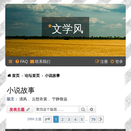
*
文学风
FAQ
联系我们
注册
登录
首页
论坛首页
小说故事
小说故事
版主：
清风
，
云想衣裳
，
宁静致远
搜索
高级搜索
发表主题
分页：
1
/
79
1
2
3
4
5
79
下一页
1959 主题
…