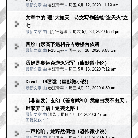
最新文章 由
春江青苇
«
周五 6月 12, 2020 11:19 am
文章中的“理”大如天 --诗文写作随笔“盗天火”之
七
最新文章 由
辽宁王忠新
«
周六 5月 23, 2020 9:53 pm
西汾山形高下远相吞古寺楼台依碧
最新文章 由
lv18rzyw
«
周一 5月 18, 2020 9:58 am
我妈是奥运会游泳冠军（幽默微小说）
最新文章 由
春江青苇
«
周三 5月 13, 2020 7:12 am
Covid—19喷嚏（幽默微小说）
最新文章 由
春江青苇
«
周三 4月 22, 2020 6:30 am
【非首发】玄幻《苍穹武神》我命由我不由天，
世家弃子踏上逆袭之路！
最新文章 由
清风
«
周日 1月 12, 2020 3:47 pm
回复总数：
1
一声枪响，她猝然倒地（恐怖微小说）
最新文章 由
春江青苇
«
周三 1月 08, 2020 6:16 am