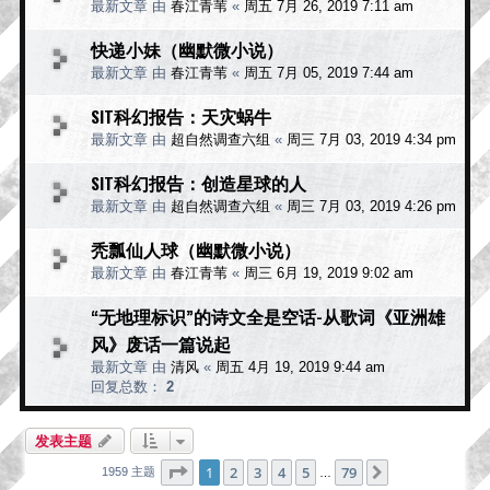
最新文章 由
春江青苇
«
周五 7月 26, 2019 7:11 am
快递小妹（幽默微小说）
最新文章 由
春江青苇
«
周五 7月 05, 2019 7:44 am
SIT科幻报告：天灾蜗牛
最新文章 由
超自然调查六组
«
周三 7月 03, 2019 4:34 pm
SIT科幻报告：创造星球的人
最新文章 由
超自然调查六组
«
周三 7月 03, 2019 4:26 pm
秃瓢仙人球（幽默微小说）
最新文章 由
春江青苇
«
周三 6月 19, 2019 9:02 am
“无地理标识”的诗文全是空话-从歌词《亚洲雄
风》废话一篇说起
最新文章 由
清风
«
周五 4月 19, 2019 9:44 am
回复总数：
2
发表主题
分页：
1
/
79
1
2
3
4
5
79
下一页
1959 主题
…