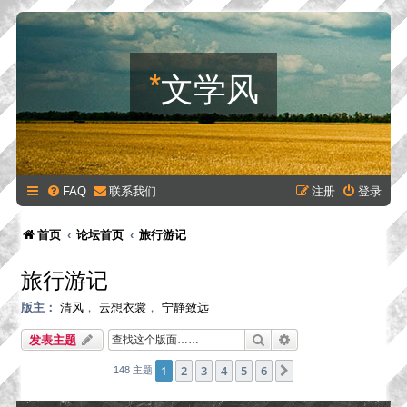
*
文学风
FAQ
联系我们
注册
登录
首页
论坛首页
旅行游记
旅行游记
版主：
清风
，
云想衣裳
，
宁静致远
搜索
高级搜索
发表主题
1
2
3
4
5
6
下一页
148 主题