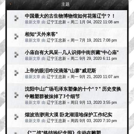
主题
中国最大的古生物博物馆如何花落辽宁？！
最新文章 由
辽宁王忠新
«
周二 1月 04, 2022 11:08 am
相知“天外来客”
最新文章 由
辽宁王忠新
«
周一 7月 19, 2021 7:08 pm
小庙自有大风采--几人识得中街所藏“中心庙”
最新文章 由
辽宁王忠新
«
周二 9月 29, 2020 6:11 pm
上帝的眼泪咋没滴落“山寨”威尼斯
最新文章 由
辽宁王忠新
«
周一 9月 21, 2020 11:07 am
沈阳中山广场毛泽东塑像的十个“？” 历史变换
中雕塑群被抹掉了7个细节
最新文章 由
辽宁王忠新
«
周日 9月 13, 2020 3:55 pm
烟波浩渺润大漠 卧龙湖湿地保护工作纪实
最新文章 由
辽宁王忠新
«
周四 9月 03, 2020 7:10 pm
《“二战”终结地纪念园》生动在雕塑