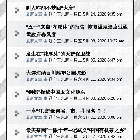
叫人咋能不梦回“大唐”
最新文章 由
辽宁王忠新
«
周日 5月 24, 2020 9:35 pm
“五一”来自“花溪沐”的报告- 恢复温泉酒店业亟
需政府春风度
最新文章 由
辽宁王忠新
«
周五 5月 08, 2020 10:37 am
发生在“花溪沐”的天鹅保卫战
最新文章 由
辽宁王忠新
«
周二 5月 05, 2020 8:47 pm
大连海纳百川雕塑公园掠影
最新文章 由
辽宁王忠新
«
周六 4月 11, 2020 9:34 pm
“钢都”探秘中国玉文化源头
最新文章 由
辽宁王忠新
«
周三 4月 08, 2020 6:28 pm
一座“江城”缘何省、市、县同名 ？！
最新文章 由
辽宁王忠新
«
周六 3月 21, 2020 9:08 pm
最美茶园”一眼千年--记武义“中国有机茶之乡”
最新文章 由
辽宁王忠新
«
周二 3月 17, 2020 7:42 pm