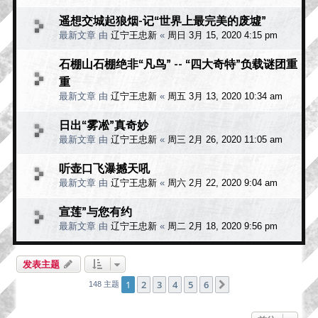
遥想交城起狼烟-记“世界上最完美的废墟”
最新文章 由
辽宁王忠新
«
周日 3月 15, 2020 4:15 pm
石棚山石棚绝非“凡鸟” -- “四大奇特”负载谜团重
重
最新文章 由
辽宁王忠新
«
周五 3月 13, 2020 10:34 am
日出“雾凇”真奇妙
最新文章 由
辽宁王忠新
«
周三 2月 26, 2020 11:05 am
听壶口飞瀑撼天吼
最新文章 由
辽宁王忠新
«
周六 2月 22, 2020 9:04 am
宣莲”与您有约
最新文章 由
辽宁王忠新
«
周二 2月 18, 2020 9:56 pm
发表主题
1
2
3
4
5
6
下一页
148 主题