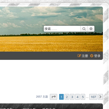
搜索
高级搜索
注册
登录
分页：
1
/
107
1
2
3
4
5
107
下
2657 主题
…