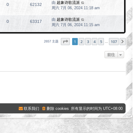
由
超象诗歌流派
0
62132
周六 7月 06, 2024 11:18 am
由
超象诗歌流派
0
63317
周六 7月 06, 2024 11:15 am
分页：
1
/
107
1
2
3
4
5
107
下
2657 主题
…
前往
联系我们
删除 cookies
所有显示的时间为
UTC+08:00