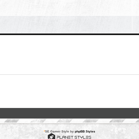
*
SE Gamer Style by
phpBB Styles