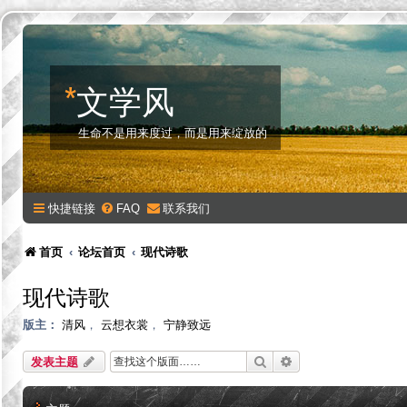
*
文学风
生命不是用来度过，而是用来绽放的
快捷链接
FAQ
联系我们
首页
论坛首页
现代诗歌
现代诗歌
版主：
清风
，
云想衣裳
，
宁静致远
搜索
高级搜索
发表主题