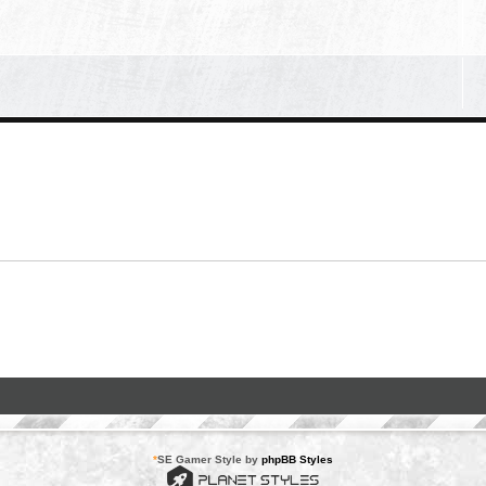
*
SE Gamer Style by
phpBB Styles