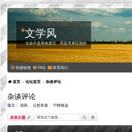
*
文学风
生命不是用来度过，而是用来绽放的
快捷链接
FAQ
联系我们
首页
论坛首页
杂谈评论
杂谈评论
版主：
清风
，
云想衣裳
，
宁静致远
搜索
高级搜索
发表主题