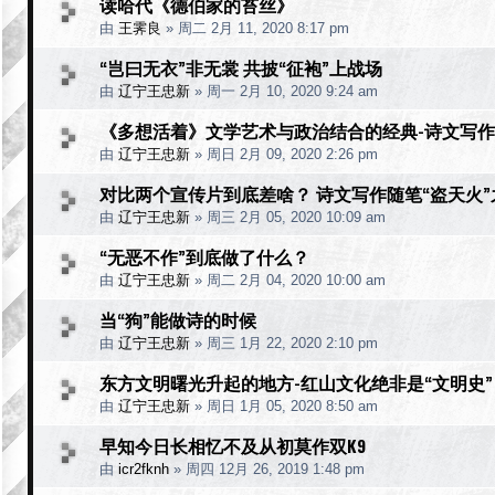
读哈代《德伯家的苔丝》
由
王霁良
»
周二 2月 11, 2020 8:17 pm
“岂曰无衣”非无裳 共披“征袍”上战场
由
辽宁王忠新
»
周一 2月 10, 2020 9:24 am
《多想活着》文学艺术与政治结合的经典-诗文写作
由
辽宁王忠新
»
周日 2月 09, 2020 2:26 pm
对比两个宣传片到底差啥？ 诗文写作随笔“盗天火”
由
辽宁王忠新
»
周三 2月 05, 2020 10:09 am
“无恶不作”到底做了什么？
由
辽宁王忠新
»
周二 2月 04, 2020 10:00 am
当“狗”能做诗的时候
由
辽宁王忠新
»
周三 1月 22, 2020 2:10 pm
东方文明曙光升起的地方-红山文化绝非是“文明史”
由
辽宁王忠新
»
周日 1月 05, 2020 8:50 am
早知今日长相忆不及从初莫作双K9
由
icr2fknh
»
周四 12月 26, 2019 1:48 pm