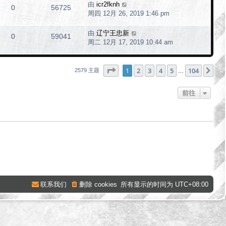
由
icr2fknh
0
56725
周四 12月 26, 2019 1:46 pm
由
辽宁王忠新
0
59041
周二 12月 17, 2019 10:44 am
分页：
1
/
104
1
2
3
4
5
104
下
2579 主题
…
前往
联系我们
删除 cookies
所有显示的时间为
UTC+08:00