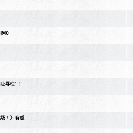
是阿Q
的耻辱柱”！
战场！》有感