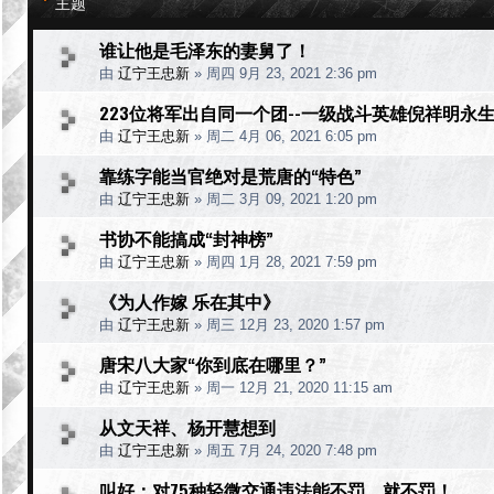
主题
谁让他是毛泽东的妻舅了！
由
辽宁王忠新
»
周四 9月 23, 2021 2:36 pm
223位将军出自同一个团--一级战斗英雄倪祥明永
由
辽宁王忠新
»
周二 4月 06, 2021 6:05 pm
靠练字能当官绝对是荒唐的“特色”
由
辽宁王忠新
»
周二 3月 09, 2021 1:20 pm
书协不能搞成“封神榜”
由
辽宁王忠新
»
周四 1月 28, 2021 7:59 pm
《为人作嫁 乐在其中》
由
辽宁王忠新
»
周三 12月 23, 2020 1:57 pm
唐宋八大家“你到底在哪里？”
由
辽宁王忠新
»
周一 12月 21, 2020 11:15 am
从文天祥、杨开慧想到
由
辽宁王忠新
»
周五 7月 24, 2020 7:48 pm
叫好：对75种轻微交通违法能不罚，就不罚！