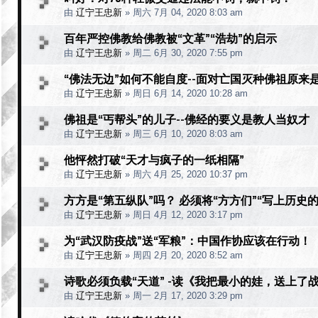
由
辽宁王忠新
»
周六 7月 04, 2020 8:03 am
百年严控佛教给佛教被“文革”“浩劫”的启示
由
辽宁王忠新
»
周二 6月 30, 2020 7:55 pm
“佛法无边”如何不能自度--面对亡国灭种佛祖原来
由
辽宁王忠新
»
周日 6月 14, 2020 10:28 am
佛祖是“丐帮头”的儿子--佛经的要义是教人当奴才
由
辽宁王忠新
»
周三 6月 10, 2020 8:03 am
他怦然打破“天才与疯子的一纸相隔”
由
辽宁王忠新
»
周六 4月 25, 2020 10:37 pm
方方是“第五纵队”吗？ 必须将“方方们”“写上历史
由
辽宁王忠新
»
周日 4月 12, 2020 3:17 pm
为“武汉防疫战”送“军粮”：中国作协应该在行动！
由
辽宁王忠新
»
周四 2月 20, 2020 8:52 am
诗歌必须负载“天道” -读《我把最小的娃，送上了
由
辽宁王忠新
»
周一 2月 17, 2020 3:29 pm