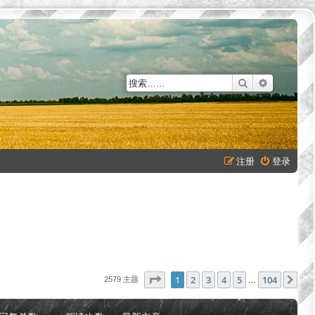
搜索
高级搜索
注册
登录
分页：
1
/
104
1
2
3
4
5
104
下
2579 主题
…