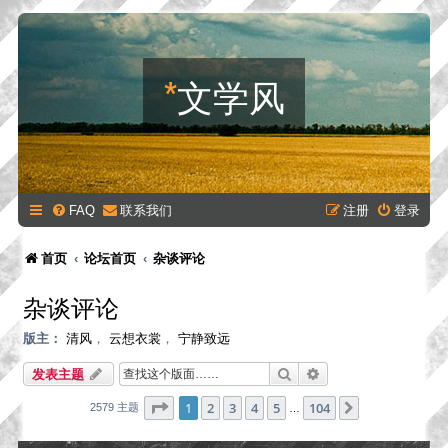
*
文学风
FAQ
联系我们
注册
登录
首页
论坛首页
杂谈评论
杂谈评论
版主：
清风
，
云想衣裳
，
宁静致远
搜索
高级搜索
发表主题
分页：
1
/
104
1
2
3
4
5
104
下一页
2579 主题
…