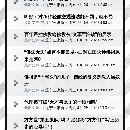
最新文章 由
辽宁王忠新
«
周五 7月 24, 2020 7:48 pm
叫好：对75种轻微交通违法能不罚，就不罚！
最新文章 由
辽宁王忠新
«
周六 7月 04, 2020 8:03 am
百年严控佛教给佛教被“文革”“浩劫”的启示
最新文章 由
辽宁王忠新
«
周二 6月 30, 2020 7:55 pm
“佛法无边”如何不能自度--面对亡国灭种佛祖原
来是阿Q
最新文章 由
辽宁王忠新
«
周日 6月 14, 2020 10:28 am
佛祖是“丐帮头”的儿子--佛经的要义是教人当奴
才
最新文章 由
辽宁王忠新
«
周三 6月 10, 2020 8:03 am
他怦然打破“天才与疯子的一纸相隔”
最新文章 由
辽宁王忠新
«
周六 4月 25, 2020 10:37 pm
方方是“第五纵队”吗？ 必须将“方方们”“写上历
史的耻辱柱”！