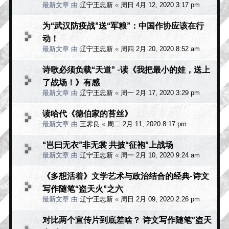
最新文章 由
辽宁王忠新
«
周日 4月 12, 2020 3:17 pm
为“武汉防疫战”送“军粮”：中国作协应该在行
动！
最新文章 由
辽宁王忠新
«
周四 2月 20, 2020 8:52 am
诗歌必须负载“天道” -读《我把最小的娃，送上
了战场！》有感
最新文章 由
辽宁王忠新
«
周一 2月 17, 2020 3:29 pm
读哈代《德伯家的苔丝》
最新文章 由
王霁良
«
周二 2月 11, 2020 8:17 pm
“岂曰无衣”非无裳 共披“征袍”上战场
最新文章 由
辽宁王忠新
«
周一 2月 10, 2020 9:24 am
《多想活着》文学艺术与政治结合的经典-诗文
写作随笔“盗天火”之六
最新文章 由
辽宁王忠新
«
周日 2月 09, 2020 2:26 pm
对比两个宣传片到底差啥？ 诗文写作随笔“盗天