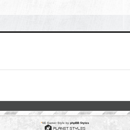
*
SE Gamer Style by
phpBB Styles