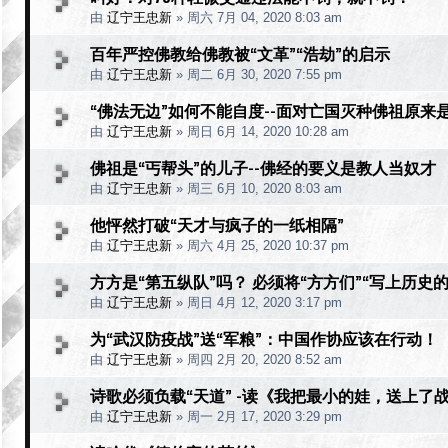
由
辽宁王忠新
»
周六 7月 04, 2020 8:03 am
百年严控佛教给佛教被“文革”“浩劫”的启示
由
辽宁王忠新
»
周二 6月 30, 2020 7:55 pm
“佛法无边”如何不能自度--面对亡国灭种佛祖原来
由
辽宁王忠新
»
周日 6月 14, 2020 10:28 am
佛祖是“丐帮头”的儿子--佛经的要义是教人当奴才
由
辽宁王忠新
»
周三 6月 10, 2020 8:03 am
他怦然打破“天才与疯子的一纸相隔”
由
辽宁王忠新
»
周六 4月 25, 2020 10:37 pm
方方是“第五纵队”吗？ 必须将“方方们”“写上历史
由
辽宁王忠新
»
周日 4月 12, 2020 3:17 pm
为“武汉防疫战”送“军粮”：中国作协应该在行动！
由
辽宁王忠新
»
周四 2月 20, 2020 8:52 am
诗歌必须负载“天道” -读《我把最小的娃，送上了
由
辽宁王忠新
»
周一 2月 17, 2020 3:29 pm