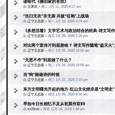
读哈代《德伯家的苔丝》
由
王霁良
»
周二 2月 11, 2020 8:17 pm
“岂曰无衣”非无裳 共披“征袍”上战场
由
辽宁王忠新
»
周一 2月 10, 2020 9:24 am
《多想活着》文学艺术与政治结合的经典-诗文写作
由
辽宁王忠新
»
周日 2月 09, 2020 2:26 pm
对比两个宣传片到底差啥？ 诗文写作随笔“盗天火”
由
辽宁王忠新
»
周三 2月 05, 2020 10:09 am
“无恶不作”到底做了什么？
由
辽宁王忠新
»
周二 2月 04, 2020 10:00 am
当“狗”能做诗的时候
由
辽宁王忠新
»
周三 1月 22, 2020 2:10 pm
东方文明曙光升起的地方-红山文化绝非是“文明史”
由
辽宁王忠新
»
周日 1月 05, 2020 8:50 am
早知今日长相忆不及从初莫作双K9
由
icr2fknh
»
周四 12月 26, 2019 1:48 pm