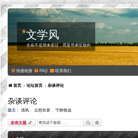
*
文学风
生命不是用来度过，而是用来绽放的
快捷链接
FAQ
联系我们
首页
论坛首页
杂谈评论
杂谈评论
版主：
清风
，
云想衣裳
，
宁静致远
搜索
高级搜索
发表主题