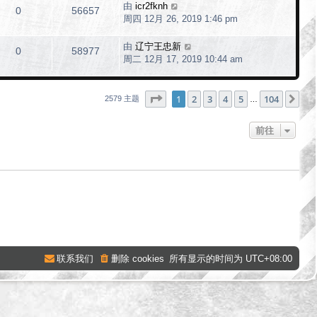
由
icr2fknh
0
56657
周四 12月 26, 2019 1:46 pm
由
辽宁王忠新
0
58977
周二 12月 17, 2019 10:44 am
分页：
1
/
104
1
2
3
4
5
104
下
2579 主题
…
前往
联系我们
删除 cookies
所有显示的时间为
UTC+08:00