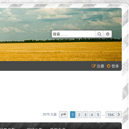
搜索
高级搜索
注册
登录
分页：
1
/
104
1
2
3
4
5
104
下
2579 主题
…