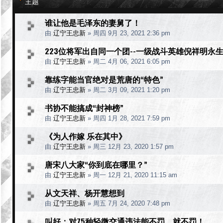
主题
谁让他是毛泽东的妻舅了！
由
辽宁王忠新
»
周四 9月 23, 2021 2:36 pm
223位将军出自同一个团--一级战斗英雄倪祥明永
由
辽宁王忠新
»
周二 4月 06, 2021 6:05 pm
靠练字能当官绝对是荒唐的“特色”
由
辽宁王忠新
»
周二 3月 09, 2021 1:20 pm
书协不能搞成“封神榜”
由
辽宁王忠新
»
周四 1月 28, 2021 7:59 pm
《为人作嫁 乐在其中》
由
辽宁王忠新
»
周三 12月 23, 2020 1:57 pm
唐宋八大家“你到底在哪里？”
由
辽宁王忠新
»
周一 12月 21, 2020 11:15 am
从文天祥、杨开慧想到
由
辽宁王忠新
»
周五 7月 24, 2020 7:48 pm
叫好：对75种轻微交通违法能不罚，就不罚！