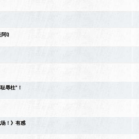
是阿Q
的耻辱柱”！
战场！》有感