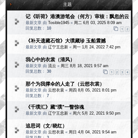
主题
记《听荷》港澳游笔会（何方）审核：飘忽的云
最新文章 由
Tosible1945
«
周二 6月 03, 2025 8:09 am
回复总数：
10
1
2
《补天遗藏石馆》大璞藏珍 玉船震撼
最新文章 由
辽宁王忠新
«
周一 1月 24, 2022 7:42 pm
我心中的衣裳（清风）
最新文章 由
流云
«
周三 8月 18, 2021 9:57 am
回复总数：
30
1
2
3
4
那个为我撑伞的人走了（云想衣裳）
最新文章 由
云想衣裳
«
周四 8月 05, 2021 8:01 pm
回复总数：
7
《千璞汇》藏“璞”一瞥惊魂
最新文章 由
辽宁王忠新
«
周六 5月 22, 2021 9:50 pm
追思词（文/晓红）
最新文章 由
云想衣裳
«
周日 4月 04, 2021 9:54 am
回复总数：
3