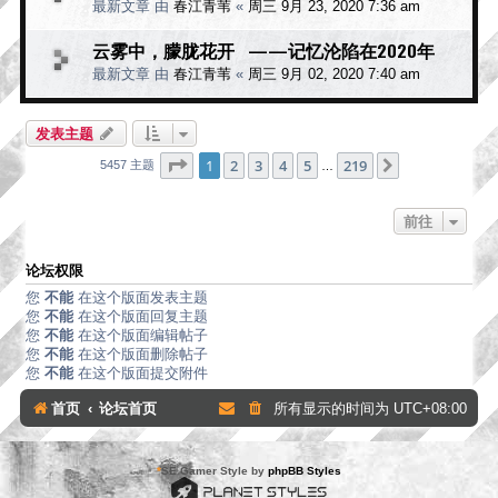
最新文章 由
春江青苇
«
周三 9月 23, 2020 7:36 am
云雾中，朦胧花开 ——记忆沦陷在2020年
最新文章 由
春江青苇
«
周三 9月 02, 2020 7:40 am
发表主题
分页：
1
/
219
1
2
3
4
5
219
下一页
5457 主题
…
前往
论坛权限
您
不能
在这个版面发表主题
您
不能
在这个版面回复主题
您
不能
在这个版面编辑帖子
您
不能
在这个版面删除帖子
您
不能
在这个版面提交附件
首页
论坛首页
所有显示的时间为
UTC+08:00
*
SE Gamer Style by
phpBB Styles