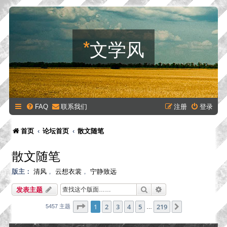
*
文学风
FAQ
联系我们
注册
登录
首页
论坛首页
散文随笔
散文随笔
版主：
清风
，
云想衣裳
，
宁静致远
搜索
高级搜索
发表主题
分页：
1
/
219
1
2
3
4
5
219
下一页
5457 主题
…