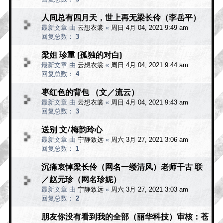
人间总有四月天，世上再无梁长伶（李岳平）
最新文章 由
云想衣裳
«
周日 4月 04, 2021 9:49 am
回复总数：
3
梁姐 珍重 (孤独的对白)
最新文章 由
云想衣裳
«
周日 4月 04, 2021 9:44 am
回复总数：
4
枣红色的背包 （文／流云）
最新文章 由
云想衣裳
«
周日 4月 04, 2021 9:43 am
回复总数：
3
送别 文/梅韵玲心
最新文章 由
宁静致远
«
周六 3月 27, 2021 3:06 am
回复总数：
1
沉痛哀悼梁长伶（网名一缕清风）老师千古 联
／赵元珍（网名珍妮）
最新文章 由
宁静致远
«
周六 3月 27, 2021 3:03 am
回复总数：
2
朋友你没有看到我的全部（丽华科技）审核：苍