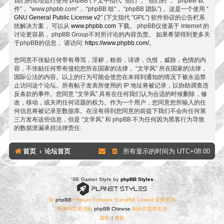
我们的论坛运行使用 phpBB (下文中指代 “他们”， “他们的”， “phpBB 软
件”， “www.phpbb.com”， “phpBB 组”， “phpBB 团队”)， 这是一个使用 “
GNU General Public License v2
” (下文指代 "GPL") 软件协议的公告栏系
统解决方案， 可以从
www.phpbb.com
下载。 phpBB仅使基于 Internet 的
讨论更容易， phpBB Group不对所讨论的内容负责。 如果希望得到更多关
于phpBB的信息， 请访问:
https://www.phpbb.com/
。
您同意不张贴任何带有辱骂，淫秽，粗俗，诽谤，仇恨，威胁，色情的内
容，不张贴任何带有侵犯您所在国家的法律， “文学风” 所在国家的法律，
国际公法的内容。以上的行为可能会使您在未得到通知的情况下被永远禁
止访问这个论坛。所有帖子发表所使用的 IP 地址将被记录，以协助调查违
反条款的事件。您同意 “文学风” 具有在任何我们认为合适的时候删除，修
改，移动，或关闭任何话题的权力。作为一个用户，您同意您所输入的任
何信息将被记录至数据库。在没有得到您同意的前提下我们不会向任何第
三方发布这些信息，但是 “文学风” 和 phpBB 不为任何因为黑客行为导致
的数据泄漏承担法律责任.
首页
论坛首页
所有显示的时间为
UTC+08:00
*
SE Gamer Style by
phpBB Styles
由
phpBB
® Forum Software © phpBB Limited 提供支持
简体中文语言由
phpBB Chinese
制作并提供支持
隐私
|
条款