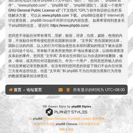
我们的论坛运行使用 phpBB (下文中指代 “他们”， “他们的”， “phpBB 软
件”， “www.phpbb.com”， “phpBB 组”， “phpBB 团队”)， 这是一个使用 “
GNU General Public License v2
” (下文指代 "GPL") 软件协议的公告栏系
统解决方案， 可以从
www.phpbb.com
下载。 phpBB仅使基于 Internet 的
讨论更容易， phpBB Group不对所讨论的内容负责。 如果希望得到更多关
于phpBB的信息， 请访问:
https://www.phpbb.com/
。
您同意不张贴任何带有辱骂，淫秽，粗俗，诽谤，仇恨，威胁，色情的内
容，不张贴任何带有侵犯您所在国家的法律， “文学风” 所在国家的法律，
国际公法的内容。以上的行为可能会使您在未得到通知的情况下被永远禁
止访问这个论坛。所有帖子发表所使用的 IP 地址将被记录，以协助调查违
反条款的事件。您同意 “文学风” 具有在任何我们认为合适的时候删除，修
改，移动，或关闭任何话题的权力。作为一个用户，您同意您所输入的任
何信息将被记录至数据库。在没有得到您同意的前提下我们不会向任何第
三方发布这些信息，但是 “文学风” 和 phpBB 不为任何因为黑客行为导致
的数据泄漏承担法律责任.
首页
论坛首页
所有显示的时间为
UTC+08:00
*
SE Gamer Style by
phpBB Styles
由
phpBB
® Forum Software © phpBB Limited 提供支持
简体中文语言由
phpBB Chinese
制作并提供支持
隐私
|
条款