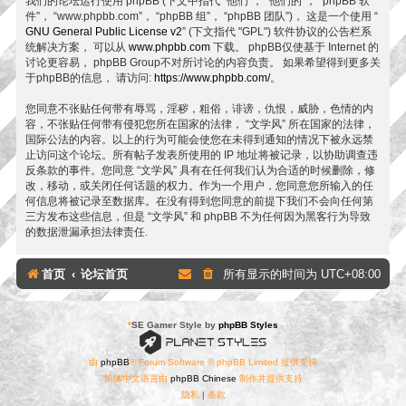
我们的论坛运行使用 phpBB (下文中指代 “他们”， “他们的”， “phpBB 软
件”， “www.phpbb.com”， “phpBB 组”， “phpBB 团队”)， 这是一个使用 “
GNU General Public License v2
” (下文指代 "GPL") 软件协议的公告栏系
统解决方案， 可以从
www.phpbb.com
下载。 phpBB仅使基于 Internet 的
讨论更容易， phpBB Group不对所讨论的内容负责。 如果希望得到更多关
于phpBB的信息， 请访问:
https://www.phpbb.com/
。
您同意不张贴任何带有辱骂，淫秽，粗俗，诽谤，仇恨，威胁，色情的内
容，不张贴任何带有侵犯您所在国家的法律， “文学风” 所在国家的法律，
国际公法的内容。以上的行为可能会使您在未得到通知的情况下被永远禁
止访问这个论坛。所有帖子发表所使用的 IP 地址将被记录，以协助调查违
反条款的事件。您同意 “文学风” 具有在任何我们认为合适的时候删除，修
改，移动，或关闭任何话题的权力。作为一个用户，您同意您所输入的任
何信息将被记录至数据库。在没有得到您同意的前提下我们不会向任何第
三方发布这些信息，但是 “文学风” 和 phpBB 不为任何因为黑客行为导致
的数据泄漏承担法律责任.
首页
论坛首页
所有显示的时间为
UTC+08:00
*
SE Gamer Style by
phpBB Styles
由
phpBB
® Forum Software © phpBB Limited 提供支持
简体中文语言由
phpBB Chinese
制作并提供支持
隐私
|
条款