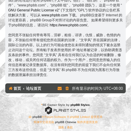
我们的论坛运行使用 phpBB (下文中指代 “他们”， “他们的”， “phpBB 软
件”， “www.phpbb.com”， “phpBB 组”， “phpBB 团队”)， 这是一个使用 “
GNU General Public License v2
” (下文指代 "GPL") 软件协议的公告栏系
统解决方案， 可以从
www.phpbb.com
下载。 phpBB仅使基于 Internet 的
讨论更容易， phpBB Group不对所讨论的内容负责。 如果希望得到更多关
于phpBB的信息， 请访问:
https://www.phpbb.com/
。
您同意不张贴任何带有辱骂，淫秽，粗俗，诽谤，仇恨，威胁，色情的内
容，不张贴任何带有侵犯您所在国家的法律， “文学风” 所在国家的法律，
国际公法的内容。以上的行为可能会使您在未得到通知的情况下被永远禁
止访问这个论坛。所有帖子发表所使用的 IP 地址将被记录，以协助调查违
反条款的事件。您同意 “文学风” 具有在任何我们认为合适的时候删除，修
改，移动，或关闭任何话题的权力。作为一个用户，您同意您所输入的任
何信息将被记录至数据库。在没有得到您同意的前提下我们不会向任何第
三方发布这些信息，但是 “文学风” 和 phpBB 不为任何因为黑客行为导致
的数据泄漏承担法律责任.
首页
论坛首页
所有显示的时间为
UTC+08:00
*
SE Gamer Style by
phpBB Styles
由
phpBB
® Forum Software © phpBB Limited 提供支持
简体中文语言由
phpBB Chinese
制作并提供支持
隐私
|
条款