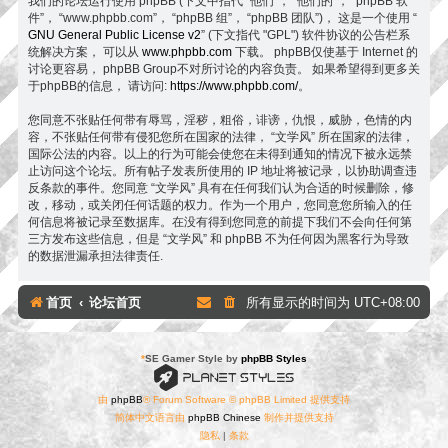
我们的论坛运行使用 phpBB (下文中指代 “他们”， “他们的”， “phpBB 软
件”， “www.phpbb.com”， “phpBB 组”， “phpBB 团队”)， 这是一个使用 “
GNU General Public License v2
” (下文指代 "GPL") 软件协议的公告栏系
统解决方案， 可以从
www.phpbb.com
下载。 phpBB仅使基于 Internet 的
讨论更容易， phpBB Group不对所讨论的内容负责。 如果希望得到更多关
于phpBB的信息， 请访问:
https://www.phpbb.com/
。
您同意不张贴任何带有辱骂，淫秽，粗俗，诽谤，仇恨，威胁，色情的内
容，不张贴任何带有侵犯您所在国家的法律， “文学风” 所在国家的法律，
国际公法的内容。以上的行为可能会使您在未得到通知的情况下被永远禁
止访问这个论坛。所有帖子发表所使用的 IP 地址将被记录，以协助调查违
反条款的事件。您同意 “文学风” 具有在任何我们认为合适的时候删除，修
改，移动，或关闭任何话题的权力。作为一个用户，您同意您所输入的任
何信息将被记录至数据库。在没有得到您同意的前提下我们不会向任何第
三方发布这些信息，但是 “文学风” 和 phpBB 不为任何因为黑客行为导致
的数据泄漏承担法律责任.
首页
论坛首页
所有显示的时间为
UTC+08:00
*
SE Gamer Style by
phpBB Styles
由
phpBB
® Forum Software © phpBB Limited 提供支持
简体中文语言由
phpBB Chinese
制作并提供支持
隐私
|
条款