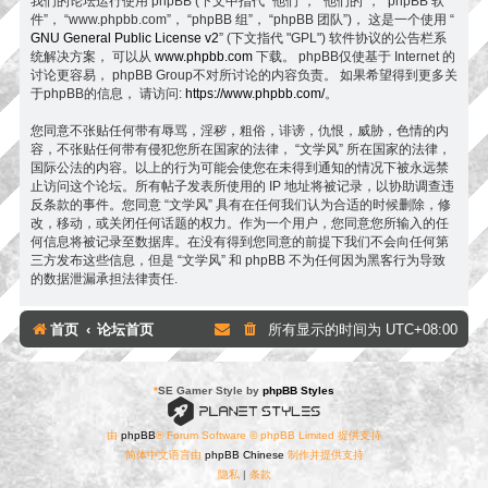
我们的论坛运行使用 phpBB (下文中指代 “他们”， “他们的”， “phpBB 软
件”， “www.phpbb.com”， “phpBB 组”， “phpBB 团队”)， 这是一个使用 “
GNU General Public License v2
” (下文指代 "GPL") 软件协议的公告栏系
统解决方案， 可以从
www.phpbb.com
下载。 phpBB仅使基于 Internet 的
讨论更容易， phpBB Group不对所讨论的内容负责。 如果希望得到更多关
于phpBB的信息， 请访问:
https://www.phpbb.com/
。
您同意不张贴任何带有辱骂，淫秽，粗俗，诽谤，仇恨，威胁，色情的内
容，不张贴任何带有侵犯您所在国家的法律， “文学风” 所在国家的法律，
国际公法的内容。以上的行为可能会使您在未得到通知的情况下被永远禁
止访问这个论坛。所有帖子发表所使用的 IP 地址将被记录，以协助调查违
反条款的事件。您同意 “文学风” 具有在任何我们认为合适的时候删除，修
改，移动，或关闭任何话题的权力。作为一个用户，您同意您所输入的任
何信息将被记录至数据库。在没有得到您同意的前提下我们不会向任何第
三方发布这些信息，但是 “文学风” 和 phpBB 不为任何因为黑客行为导致
的数据泄漏承担法律责任.
首页
论坛首页
所有显示的时间为
UTC+08:00
*
SE Gamer Style by
phpBB Styles
由
phpBB
® Forum Software © phpBB Limited 提供支持
简体中文语言由
phpBB Chinese
制作并提供支持
隐私
|
条款