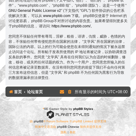
我们的论坛运行使用 phpBB (下文中指代 “他们”， “他们的”， “phpBB 软
件”， “www.phpbb.com”， “phpBB 组”， “phpBB 团队”)， 这是一个使用 “
GNU General Public License v2
” (下文指代 "GPL") 软件协议的公告栏系
统解决方案， 可以从
www.phpbb.com
下载。 phpBB仅使基于 Internet 的
讨论更容易， phpBB Group不对所讨论的内容负责。 如果希望得到更多关
于phpBB的信息， 请访问:
https://www.phpbb.com/
。
您同意不张贴任何带有辱骂，淫秽，粗俗，诽谤，仇恨，威胁，色情的内
容，不张贴任何带有侵犯您所在国家的法律， “文学风” 所在国家的法律，
国际公法的内容。以上的行为可能会使您在未得到通知的情况下被永远禁
止访问这个论坛。所有帖子发表所使用的 IP 地址将被记录，以协助调查违
反条款的事件。您同意 “文学风” 具有在任何我们认为合适的时候删除，修
改，移动，或关闭任何话题的权力。作为一个用户，您同意您所输入的任
何信息将被记录至数据库。在没有得到您同意的前提下我们不会向任何第
三方发布这些信息，但是 “文学风” 和 phpBB 不为任何因为黑客行为导致
的数据泄漏承担法律责任.
首页
论坛首页
所有显示的时间为
UTC+08:00
*
SE Gamer Style by
phpBB Styles
由
phpBB
® Forum Software © phpBB Limited 提供支持
简体中文语言由
phpBB Chinese
制作并提供支持
隐私
|
条款