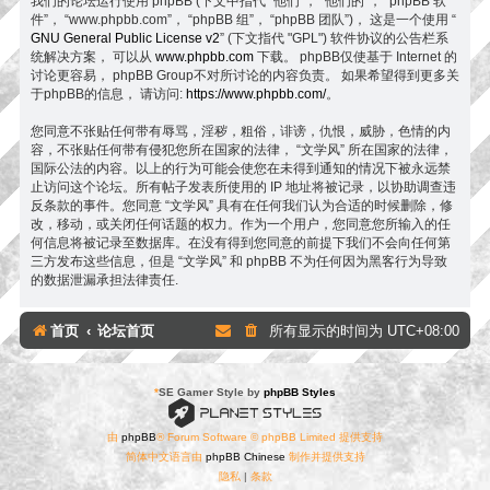
我们的论坛运行使用 phpBB (下文中指代 “他们”， “他们的”， “phpBB 软
件”， “www.phpbb.com”， “phpBB 组”， “phpBB 团队”)， 这是一个使用 “
GNU General Public License v2
” (下文指代 "GPL") 软件协议的公告栏系
统解决方案， 可以从
www.phpbb.com
下载。 phpBB仅使基于 Internet 的
讨论更容易， phpBB Group不对所讨论的内容负责。 如果希望得到更多关
于phpBB的信息， 请访问:
https://www.phpbb.com/
。
您同意不张贴任何带有辱骂，淫秽，粗俗，诽谤，仇恨，威胁，色情的内
容，不张贴任何带有侵犯您所在国家的法律， “文学风” 所在国家的法律，
国际公法的内容。以上的行为可能会使您在未得到通知的情况下被永远禁
止访问这个论坛。所有帖子发表所使用的 IP 地址将被记录，以协助调查违
反条款的事件。您同意 “文学风” 具有在任何我们认为合适的时候删除，修
改，移动，或关闭任何话题的权力。作为一个用户，您同意您所输入的任
何信息将被记录至数据库。在没有得到您同意的前提下我们不会向任何第
三方发布这些信息，但是 “文学风” 和 phpBB 不为任何因为黑客行为导致
的数据泄漏承担法律责任.
首页
论坛首页
所有显示的时间为
UTC+08:00
*
SE Gamer Style by
phpBB Styles
由
phpBB
® Forum Software © phpBB Limited 提供支持
简体中文语言由
phpBB Chinese
制作并提供支持
隐私
|
条款