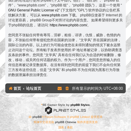
我们的论坛运行使用 phpBB (下文中指代 “他们”， “他们的”， “phpBB 软
件”， “www.phpbb.com”， “phpBB 组”， “phpBB 团队”)， 这是一个使用 “
GNU General Public License v2
” (下文指代 "GPL") 软件协议的公告栏系
统解决方案， 可以从
www.phpbb.com
下载。 phpBB仅使基于 Internet 的
讨论更容易， phpBB Group不对所讨论的内容负责。 如果希望得到更多关
于phpBB的信息， 请访问:
https://www.phpbb.com/
。
您同意不张贴任何带有辱骂，淫秽，粗俗，诽谤，仇恨，威胁，色情的内
容，不张贴任何带有侵犯您所在国家的法律， “文学风” 所在国家的法律，
国际公法的内容。以上的行为可能会使您在未得到通知的情况下被永远禁
止访问这个论坛。所有帖子发表所使用的 IP 地址将被记录，以协助调查违
反条款的事件。您同意 “文学风” 具有在任何我们认为合适的时候删除，修
改，移动，或关闭任何话题的权力。作为一个用户，您同意您所输入的任
何信息将被记录至数据库。在没有得到您同意的前提下我们不会向任何第
三方发布这些信息，但是 “文学风” 和 phpBB 不为任何因为黑客行为导致
的数据泄漏承担法律责任.
首页
论坛首页
所有显示的时间为
UTC+08:00
*
SE Gamer Style by
phpBB Styles
由
phpBB
® Forum Software © phpBB Limited 提供支持
简体中文语言由
phpBB Chinese
制作并提供支持
隐私
|
条款