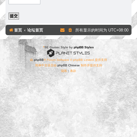
首页
论坛首页
所有显示的时间为
UTC+08:00
*
SE Gamer Style by
phpBB Styles
由
phpBB
® Forum Software © phpBB Limited 提供支持
简体中文语言由
phpBB Chinese
制作并提供支持
隐私
|
条款