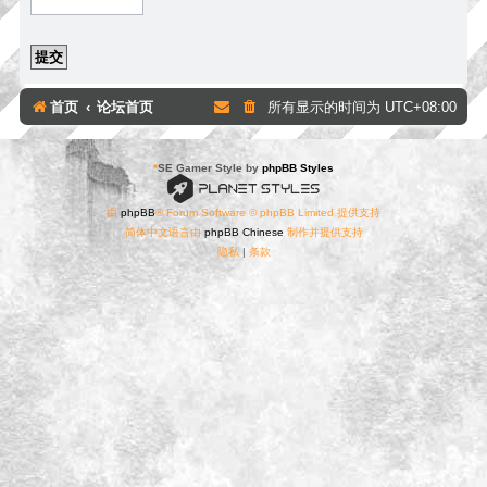
首页
论坛首页
所有显示的时间为
UTC+08:00
*
SE Gamer Style by
phpBB Styles
由
phpBB
® Forum Software © phpBB Limited 提供支持
简体中文语言由
phpBB Chinese
制作并提供支持
隐私
|
条款