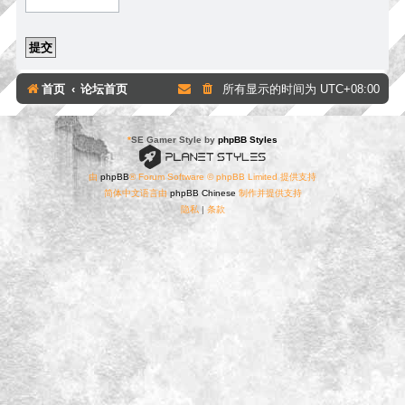
首页
论坛首页
所有显示的时间为
UTC+08:00
*
SE Gamer Style by
phpBB Styles
由
phpBB
® Forum Software © phpBB Limited 提供支持
简体中文语言由
phpBB Chinese
制作并提供支持
隐私
|
条款