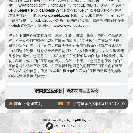
我们的论坛运行使用 phpBB (下文中指代 “他们”， “他们的”， “phpBB 软
件”， “www.phpbb.com”， “phpBB 组”， “phpBB 团队”)， 这是一个使用 “
GNU General Public License v2
” (下文指代 "GPL") 软件协议的公告栏系
统解决方案， 可以从
www.phpbb.com
下载。 phpBB仅使基于 Internet 的
讨论更容易， phpBB Group不对所讨论的内容负责。 如果希望得到更多关
于phpBB的信息， 请访问:
https://www.phpbb.com/
。
您同意不张贴任何带有辱骂，淫秽，粗俗，诽谤，仇恨，威胁，色情的内
容，不张贴任何带有侵犯您所在国家的法律， “文学风” 所在国家的法律，
国际公法的内容。以上的行为可能会使您在未得到通知的情况下被永远禁
止访问这个论坛。所有帖子发表所使用的 IP 地址将被记录，以协助调查违
反条款的事件。您同意 “文学风” 具有在任何我们认为合适的时候删除，修
改，移动，或关闭任何话题的权力。作为一个用户，您同意您所输入的任
何信息将被记录至数据库。在没有得到您同意的前提下我们不会向任何第
三方发布这些信息，但是 “文学风” 和 phpBB 不为任何因为黑客行为导致
的数据泄漏承担法律责任.
首页
论坛首页
所有显示的时间为
UTC+08:00
*
SE Gamer Style by
phpBB Styles
由
phpBB
® Forum Software © phpBB Limited 提供支持