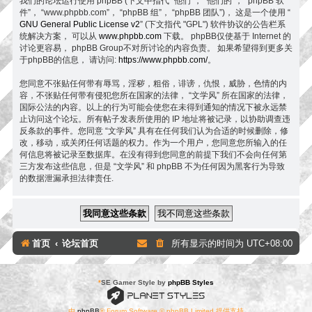
我们的论坛运行使用 phpBB (下文中指代 “他们”， “他们的”， “phpBB 软
件”， “www.phpbb.com”， “phpBB 组”， “phpBB 团队”)， 这是一个使用 “
GNU General Public License v2
” (下文指代 "GPL") 软件协议的公告栏系
统解决方案， 可以从
www.phpbb.com
下载。 phpBB仅使基于 Internet 的
讨论更容易， phpBB Group不对所讨论的内容负责。 如果希望得到更多关
于phpBB的信息， 请访问:
https://www.phpbb.com/
。
您同意不张贴任何带有辱骂，淫秽，粗俗，诽谤，仇恨，威胁，色情的内
容，不张贴任何带有侵犯您所在国家的法律， “文学风” 所在国家的法律，
国际公法的内容。以上的行为可能会使您在未得到通知的情况下被永远禁
止访问这个论坛。所有帖子发表所使用的 IP 地址将被记录，以协助调查违
反条款的事件。您同意 “文学风” 具有在任何我们认为合适的时候删除，修
改，移动，或关闭任何话题的权力。作为一个用户，您同意您所输入的任
何信息将被记录至数据库。在没有得到您同意的前提下我们不会向任何第
三方发布这些信息，但是 “文学风” 和 phpBB 不为任何因为黑客行为导致
的数据泄漏承担法律责任.
首页
论坛首页
所有显示的时间为
UTC+08:00
*
SE Gamer Style by
phpBB Styles
由
phpBB
® Forum Software © phpBB Limited 提供支持