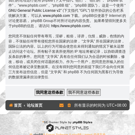
我们的论坛运行使用 phpBB (下文中指代 “他们”， “他们的”， “phpBB 软
件”， “www.phpbb.com”， “phpBB 组”， “phpBB 团队”)， 这是一个使用 “
GNU General Public License v2
” (下文指代 "GPL") 软件协议的公告栏系
统解决方案， 可以从
www.phpbb.com
下载。 phpBB仅使基于 Internet 的
讨论更容易， phpBB Group不对所讨论的内容负责。 如果希望得到更多关
于phpBB的信息， 请访问:
https://www.phpbb.com/
。
您同意不张贴任何带有辱骂，淫秽，粗俗，诽谤，仇恨，威胁，色情的内
容，不张贴任何带有侵犯您所在国家的法律， “文学风” 所在国家的法律，
国际公法的内容。以上的行为可能会使您在未得到通知的情况下被永远禁
止访问这个论坛。所有帖子发表所使用的 IP 地址将被记录，以协助调查违
反条款的事件。您同意 “文学风” 具有在任何我们认为合适的时候删除，修
改，移动，或关闭任何话题的权力。作为一个用户，您同意您所输入的任
何信息将被记录至数据库。在没有得到您同意的前提下我们不会向任何第
三方发布这些信息，但是 “文学风” 和 phpBB 不为任何因为黑客行为导致
的数据泄漏承担法律责任.
首页
论坛首页
所有显示的时间为
UTC+08:00
*
SE Gamer Style by
phpBB Styles
由
phpBB
® Forum Software © phpBB Limited 提供支持