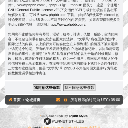
我们的论坛运行使用 phpBB (下文中指代 “他们”， “他们的”， “phpBB 软
件”， “www.phpbb.com”， “phpBB 组”， “phpBB 团队”)， 这是一个使用 “
GNU General Public License v2
” (下文指代 "GPL") 软件协议的公告栏系
统解决方案， 可以从
www.phpbb.com
下载。 phpBB仅使基于 Internet 的
讨论更容易， phpBB Group不对所讨论的内容负责。 如果希望得到更多关
于phpBB的信息， 请访问:
https://www.phpbb.com/
。
您同意不张贴任何带有辱骂，淫秽，粗俗，诽谤，仇恨，威胁，色情的内
容，不张贴任何带有侵犯您所在国家的法律， “文学风” 所在国家的法律，
国际公法的内容。以上的行为可能会使您在未得到通知的情况下被永远禁
止访问这个论坛。所有帖子发表所使用的 IP 地址将被记录，以协助调查违
反条款的事件。您同意 “文学风” 具有在任何我们认为合适的时候删除，修
改，移动，或关闭任何话题的权力。作为一个用户，您同意您所输入的任
何信息将被记录至数据库。在没有得到您同意的前提下我们不会向任何第
三方发布这些信息，但是 “文学风” 和 phpBB 不为任何因为黑客行为导致
的数据泄漏承担法律责任.
首页
论坛首页
所有显示的时间为
UTC+08:00
*
SE Gamer Style by
phpBB Styles
由
phpBB
® Forum Software © phpBB Limited 提供支持