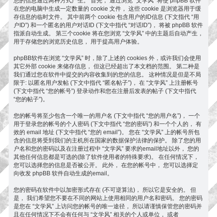
您的信息通过两种方式产生。 首先， 通过浏览 “文学风” 将使 phpBB 软件
在您的电脑中生成一定数量的 cookie 文件， 这些 cookie 是浏览器用于缓
存信息的临时文件。 其中前两个 cookie 包含用户的ID信息 (下文指代 “用
户ID”) 和一个匿名的用户对话ID (下文中指代 “对话ID”)， 将被 phpBB 软件
指派自动生成。 第三个cookie 将在您浏览 “文学风” 中的主题后自动产生，
用于存储您的浏览历史信息， 用于提高用户体验。
phpBB软件在浏览 “文学风” 时，除了上述的 cookies 外，或许我们会使用
其它外部 cookie 来储存信息， 但这已经超出了本文档的范围。 第二种是
我们通过您在软件中提交的内容收集到的您的信息。 这种情况是但是不局
限于: 以匿名用户发帖 (下文中指代 “匿名帖子”)， 在 “文学风” 上注册帐号
(下文中指代 “您的帐号”) 登录动作和您在注册后发表的帖子 (下文中指代
“您的帖子”)。
您的帐号将至少包含一个唯一的用户名 (下文中指代 “您的用户名”)， 一个
用于登录您的帐号的个人密码 (下文中指代 “您的密码”) 和一个个人的， 有
效的 email 地址 (下文中指代 “您的 email”)。 您在 “文学风” 上的帐号所包
含的信息将受到我们的主机所在国家的数据保护法律的保护。 除了您的用
户名和您的密码以及在注册过程中 “文学风” 要求的email地址以外， 您的
其他任何信息都是可选的(除了软件使用者的特殊要求)。 在任何情况下，
您可以选择您的信息是否被公开。 此外， 在您的帐号中， 您可以选择定
向收发 phpBB 软件自动生成的email。
您的密码在软件中以加密形式存在 (不可逆算法)， 所以它是安全的。 但
是， 我们希望您不要在不同的网站上使用相同的用户名和密码。 您的密码
是您在 “文学风” 上访问您的帐号的唯一途径， 所以请谨慎保管您的密码并
且在任何情况下不会有任何与 “文学风” 相关的个人或单位， 或者