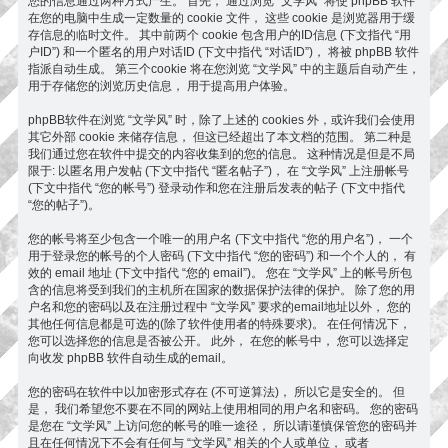
您的信息通过两种方式产生。 首先， 通过浏览 “文学风” 将使 phpBB 软件
在您的电脑中生成一定数量的 cookie 文件， 这些 cookie 是浏览器用于缓
存信息的临时文件。 其中前两个 cookie 包含用户的ID信息 (下文指代 “用
户ID”) 和一个匿名的用户对话ID (下文中指代 “对话ID”)， 将被 phpBB 软件
指派自动生成。 第三个cookie 将在您浏览 “文学风” 中的主题后自动产生，
用于存储您的浏览历史信息， 用于提高用户体验。
phpBB软件在浏览 “文学风” 时，除了上述的 cookies 外，或许我们会使用
其它外部 cookie 来储存信息， 但这已经超出了本文档的范围。 第二种是
我们通过您在软件中提交的内容收集到的您的信息。 这种情况是但是不局
限于: 以匿名用户发帖 (下文中指代 “匿名帖子”)， 在 “文学风” 上注册帐号
(下文中指代 “您的帐号”) 登录动作和您在注册后发表的帖子 (下文中指代
“您的帖子”)。
您的帐号将至少包含一个唯一的用户名 (下文中指代 “您的用户名”)， 一个
用于登录您的帐号的个人密码 (下文中指代 “您的密码”) 和一个个人的， 有
效的 email 地址 (下文中指代 “您的 email”)。 您在 “文学风” 上的帐号所包
含的信息将受到我们的主机所在国家的数据保护法律的保护。 除了您的用
户名和您的密码以及在注册过程中 “文学风” 要求的email地址以外， 您的
其他任何信息都是可选的(除了软件使用者的特殊要求)。 在任何情况下，
您可以选择您的信息是否被公开。 此外， 在您的帐号中， 您可以选择定
向收发 phpBB 软件自动生成的email。
您的密码在软件中以加密形式存在 (不可逆算法)， 所以它是安全的。 但
是， 我们希望您不要在不同的网站上使用相同的用户名和密码。 您的密码
是您在 “文学风” 上访问您的帐号的唯一途径， 所以请谨慎保管您的密码并
且在任何情况下不会有任何与 “文学风” 相关的个人或单位， 或者