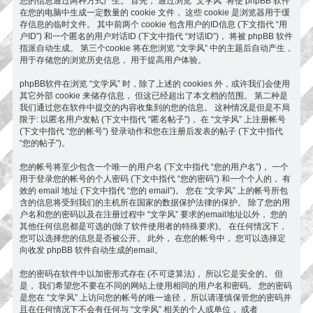
您的信息通过两种方式产生。 首先， 通过浏览 “文学风” 将使 phpBB 软件
在您的电脑中生成一定数量的 cookie 文件， 这些 cookie 是浏览器用于缓
存信息的临时文件。 其中前两个 cookie 包含用户的ID信息 (下文指代 “用
户ID”) 和一个匿名的用户对话ID (下文中指代 “对话ID”)， 将被 phpBB 软件
指派自动生成。 第三个cookie 将在您浏览 “文学风” 中的主题后自动产生，
用于存储您的浏览历史信息， 用于提高用户体验。
phpBB软件在浏览 “文学风” 时，除了上述的 cookies 外，或许我们会使用
其它外部 cookie 来储存信息， 但这已经超出了本文档的范围。 第二种是
我们通过您在软件中提交的内容收集到的您的信息。 这种情况是但是不局
限于: 以匿名用户发帖 (下文中指代 “匿名帖子”)， 在 “文学风” 上注册帐号
(下文中指代 “您的帐号”) 登录动作和您在注册后发表的帖子 (下文中指代
“您的帖子”)。
您的帐号将至少包含一个唯一的用户名 (下文中指代 “您的用户名”)， 一个
用于登录您的帐号的个人密码 (下文中指代 “您的密码”) 和一个个人的， 有
效的 email 地址 (下文中指代 “您的 email”)。 您在 “文学风” 上的帐号所包
含的信息将受到我们的主机所在国家的数据保护法律的保护。 除了您的用
户名和您的密码以及在注册过程中 “文学风” 要求的email地址以外， 您的
其他任何信息都是可选的(除了软件使用者的特殊要求)。 在任何情况下，
您可以选择您的信息是否被公开。 此外， 在您的帐号中， 您可以选择定
向收发 phpBB 软件自动生成的email。
您的密码在软件中以加密形式存在 (不可逆算法)， 所以它是安全的。 但
是， 我们希望您不要在不同的网站上使用相同的用户名和密码。 您的密码
是您在 “文学风” 上访问您的帐号的唯一途径， 所以请谨慎保管您的密码并
且在任何情况下不会有任何与 “文学风” 相关的个人或单位， 或者