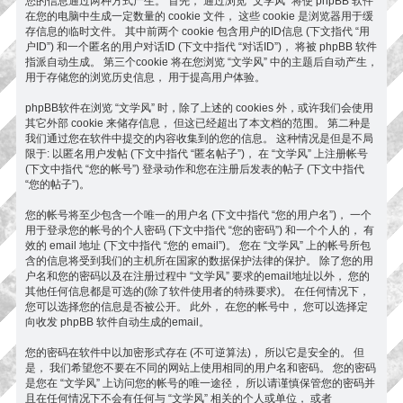
您的信息通过两种方式产生。 首先， 通过浏览 “文学风” 将使 phpBB 软件
在您的电脑中生成一定数量的 cookie 文件， 这些 cookie 是浏览器用于缓
存信息的临时文件。 其中前两个 cookie 包含用户的ID信息 (下文指代 “用
户ID”) 和一个匿名的用户对话ID (下文中指代 “对话ID”)， 将被 phpBB 软件
指派自动生成。 第三个cookie 将在您浏览 “文学风” 中的主题后自动产生，
用于存储您的浏览历史信息， 用于提高用户体验。
phpBB软件在浏览 “文学风” 时，除了上述的 cookies 外，或许我们会使用
其它外部 cookie 来储存信息， 但这已经超出了本文档的范围。 第二种是
我们通过您在软件中提交的内容收集到的您的信息。 这种情况是但是不局
限于: 以匿名用户发帖 (下文中指代 “匿名帖子”)， 在 “文学风” 上注册帐号
(下文中指代 “您的帐号”) 登录动作和您在注册后发表的帖子 (下文中指代
“您的帖子”)。
您的帐号将至少包含一个唯一的用户名 (下文中指代 “您的用户名”)， 一个
用于登录您的帐号的个人密码 (下文中指代 “您的密码”) 和一个个人的， 有
效的 email 地址 (下文中指代 “您的 email”)。 您在 “文学风” 上的帐号所包
含的信息将受到我们的主机所在国家的数据保护法律的保护。 除了您的用
户名和您的密码以及在注册过程中 “文学风” 要求的email地址以外， 您的
其他任何信息都是可选的(除了软件使用者的特殊要求)。 在任何情况下，
您可以选择您的信息是否被公开。 此外， 在您的帐号中， 您可以选择定
向收发 phpBB 软件自动生成的email。
您的密码在软件中以加密形式存在 (不可逆算法)， 所以它是安全的。 但
是， 我们希望您不要在不同的网站上使用相同的用户名和密码。 您的密码
是您在 “文学风” 上访问您的帐号的唯一途径， 所以请谨慎保管您的密码并
且在任何情况下不会有任何与 “文学风” 相关的个人或单位， 或者