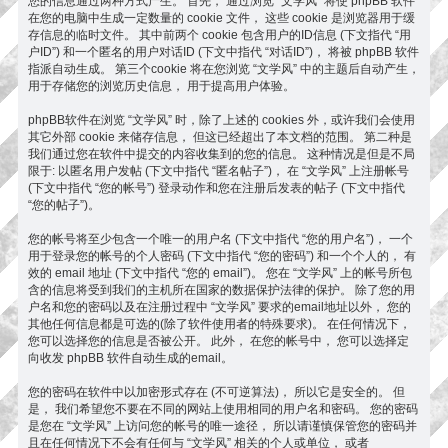
您的信息通过两种方式产生。 首先， 通过浏览 “文学风” 将使 phpBB 软件
在您的电脑中生成一定数量的 cookie 文件， 这些 cookie 是浏览器用于缓
存信息的临时文件。 其中前两个 cookie 包含用户的ID信息 (下文指代 “用
户ID”) 和一个匿名的用户对话ID (下文中指代 “对话ID”)， 将被 phpBB 软件
指派自动生成。 第三个cookie 将在您浏览 “文学风” 中的主题后自动产生，
用于存储您的浏览历史信息， 用于提高用户体验。
phpBB软件在浏览 “文学风” 时，除了上述的 cookies 外，或许我们会使用
其它外部 cookie 来储存信息， 但这已经超出了本文档的范围。 第二种是
我们通过您在软件中提交的内容收集到的您的信息。 这种情况是但是不局
限于: 以匿名用户发帖 (下文中指代 “匿名帖子”)， 在 “文学风” 上注册帐号
(下文中指代 “您的帐号”) 登录动作和您在注册后发表的帖子 (下文中指代
“您的帖子”)。
您的帐号将至少包含一个唯一的用户名 (下文中指代 “您的用户名”)， 一个
用于登录您的帐号的个人密码 (下文中指代 “您的密码”) 和一个个人的， 有
效的 email 地址 (下文中指代 “您的 email”)。 您在 “文学风” 上的帐号所包
含的信息将受到我们的主机所在国家的数据保护法律的保护。 除了您的用
户名和您的密码以及在注册过程中 “文学风” 要求的email地址以外， 您的
其他任何信息都是可选的(除了软件使用者的特殊要求)。 在任何情况下，
您可以选择您的信息是否被公开。 此外， 在您的帐号中， 您可以选择定
向收发 phpBB 软件自动生成的email。
您的密码在软件中以加密形式存在 (不可逆算法)， 所以它是安全的。 但
是， 我们希望您不要在不同的网站上使用相同的用户名和密码。 您的密码
是您在 “文学风” 上访问您的帐号的唯一途径， 所以请谨慎保管您的密码并
且在任何情况下不会有任何与 “文学风” 相关的个人或单位， 或者