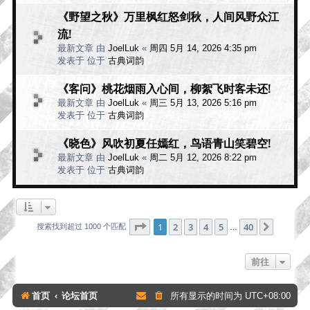
《野望之秋》万里枫红怒剑秋，人间风野众江
流!
最新文章 由
JoelLuk
«
周四 5月 14, 2026 4:35 pm
发表于 位于
古典词韵
《客问》桃花烟雨入心间，柳絮飞时客未还!
最新文章 由
JoelLuk
«
周三 5月 13, 2026 5:16 pm
发表于 位于
古典词韵
《晓色》风吹初夏任嫣红，鸟语青山笑碧空!
最新文章 由
JoelLuk
«
周二 5月 12, 2026 8:22 pm
发表于 位于
古典词韵
分页：
1
/
40
1
2
3
4
5
40
下一页
搜索找到超过 1000 个匹配
…
前往
首页
论坛首页
所有显示的时间为
UTC+08:00