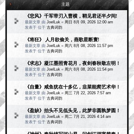
主题
《悲风》千军带刃入曹横，鞘见君还半夕间!
最新文章 由
JoelLuk
«
周日 8月 09, 2026 12:00 am
发表于 位于
古典词韵
《将狂》 人月欲偷关，燕歌星断寰!
最新文章 由
JoelLuk
«
周六 8月 08, 2026 11:57 pm
发表于 位于
古典词韵
《求志》凝江墨照青花月，夜剑春秋敬左明！
最新文章 由
JoelLuk
«
周六 8月 08, 2026 11:54 pm
发表于 位于
古典词韵
《自量》咸鱼犹在十多亿，韭菜能爬艺术华！
最新文章 由
JoelLuk
«
周三 7月 22, 2026 7:57 am
发表于 位于
古典词韵
《盈缺》抬头不见低头见，此梦非圆孰梦圆！
最新文章 由
JoelLuk
«
周二 7月 21, 2026 4:14 am
发表于 位于
古典词韵
《神州》春秋续写河山易，问剑江湖宴楚秦！