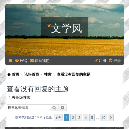
*
文学风
FAQ
联系我们
注册
登录
首页
论坛首页
搜索
查看没有回复的主题
查看没有回复的主题
去高级搜索
搜索
高级搜索
分页：
1
/
40
1
2
3
4
5
40
下一页
搜索找到超过 1000 个匹配
…