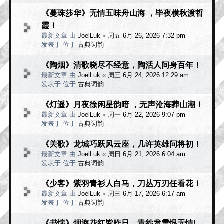
《蔓珠莎华》无情五味舟山海 ，毕夜横秋渡哲
霞！
最新文章 由
JoelLuk
«
周五 6月 26, 2026 7:32 pm
发表于 位于
古典词韵
《陶烟》清歌晓尽不经意，陶活人间身百年！
最新文章 由
JoelLuk
«
周三 6月 24, 2026 12:29 am
发表于 位于
古典词韵
《灯遥》月夜徐闲星韵暗 ，无声沧海葬山潮！
最新文章 由
JoelLuk
«
周一 6月 22, 2026 9:07 pm
发表于 位于
古典词韵
《关歌》龙城巧跃风云座，几许英雄问将初！
最新文章 由
JoelLuk
«
周日 6月 21, 2026 6:04 am
发表于 位于
古典词韵
《少客》紫羽青衫人白马，刀丛万刃任看花！
最新文章 由
JoelLuk
«
周三 6月 17, 2026 6:17 am
发表于 位于
古典词韵
《书懐》烟海花红皆昨日，青纱发雪恨无情!