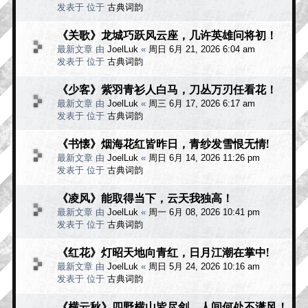
发表于 位于
古典词韵
《关歌》龙城巧跃风云座，几许英雄问将初！
最新文章 由
JoelLuk
«
周日 6月 21, 2026 6:04 am
发表于 位于
古典词韵
《少客》紫羽青衫人白马，刀丛万刃任看花！
最新文章 由
JoelLuk
«
周三 6月 17, 2026 6:17 am
发表于 位于
古典词韵
《书懐》烟海花红皆昨日，青纱发雪恨无情!
最新文章 由
JoelLuk
«
周日 6月 14, 2026 11:26 pm
发表于 位于
古典词韵
《凌风》能取得当下，云天我独高！
最新文章 由
JoelLuk
«
周一 6月 08, 2026 10:41 pm
发表于 位于
古典词韵
《红花》灯昭天地向青红，日月江潮在掌中!
最新文章 由
JoelLuk
«
周日 5月 24, 2026 10:16 am
发表于 位于
古典词韵
《横云秋》四野横山皆尽剑，人间何处不潇风！