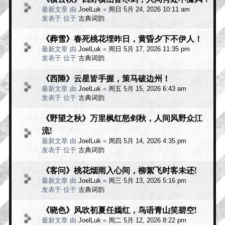
最新文章 由
JoelLuk
«
周日 5月 24, 2026 10:11 am
发表于 位于
古典词韵
《葬雪》春死桃花埋昨日，黄昏夕下不伊人！
最新文章 由
JoelLuk
«
周日 5月 17, 2026 11:35 pm
发表于 位于
古典词韵
《西陲》云星皆手握，策马破边州！
最新文章 由
JoelLuk
«
周五 5月 15, 2026 6:43 am
发表于 位于
古典词韵
《野望之秋》万里枫红怒剑秋，人间风野众江
流!
最新文章 由
JoelLuk
«
周四 5月 14, 2026 4:35 pm
发表于 位于
古典词韵
《客问》桃花烟雨入心间，柳絮飞时客未还!
最新文章 由
JoelLuk
«
周三 5月 13, 2026 5:16 pm
发表于 位于
古典词韵
《晓色》风吹初夏任嫣红，鸟语青山笑碧空!
最新文章 由
JoelLuk
«
周二 5月 12, 2026 8:22 pm