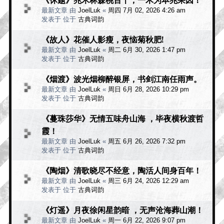
最新文章 由
JoelLuk
«
周四 7月 02, 2026 4:26 am
发表于 位于
古典词韵
《故人》花催人影瘦，夜恼菊秋肥!
最新文章 由
JoelLuk
«
周二 6月 30, 2026 1:47 pm
发表于 位于
古典词韵
《烟渡》波光烟柳醉银屏，书剑江南任雨声。
最新文章 由
JoelLuk
«
周日 6月 28, 2026 10:29 pm
发表于 位于
古典词韵
《蔓珠莎华》无情五味舟山海 ，毕夜横秋渡哲
霞！
最新文章 由
JoelLuk
«
周五 6月 26, 2026 7:32 pm
发表于 位于
古典词韵
《陶烟》清歌晓尽不经意，陶活人间身百年！
最新文章 由
JoelLuk
«
周三 6月 24, 2026 12:29 am
发表于 位于
古典词韵
《灯遥》月夜徐闲星韵暗 ，无声沧海葬山潮！
最新文章 由
JoelLuk
«
周一 6月 22, 2026 9:07 pm