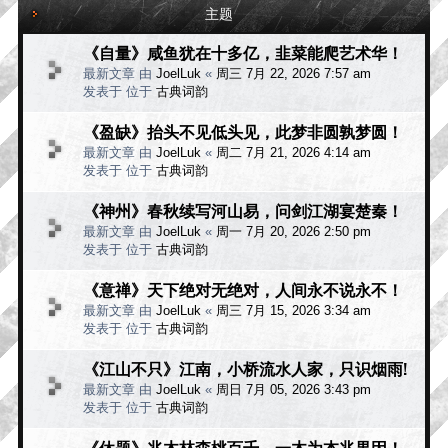
主题
《自量》咸鱼犹在十多亿，韭菜能爬艺术华！
最新文章 由
JoelLuk
«
周三 7月 22, 2026 7:57 am
发表于 位于
古典词韵
《盈缺》抬头不见低头见，此梦非圆孰梦圆！
最新文章 由
JoelLuk
«
周二 7月 21, 2026 4:14 am
发表于 位于
古典词韵
《神州》春秋续写河山易，问剑江湖宴楚秦！
最新文章 由
JoelLuk
«
周一 7月 20, 2026 2:50 pm
发表于 位于
古典词韵
《意禅》天下绝对无绝对，人间永不说永不！
最新文章 由
JoelLuk
«
周三 7月 15, 2026 3:34 am
发表于 位于
古典词韵
《江山不只》江南，小桥流水人家，只识烟雨!
最新文章 由
JoelLuk
«
周日 7月 05, 2026 3:43 pm
发表于 位于
古典词韵
《休题》兆木林森桃百千，一木为本兆果因！