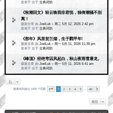
发表于 位于
古典词韵
《秋潮回文》轻云唤我非君悦，独倚潮骚不别
离！
最新文章 由
JoelLuk
«
周二 5月 12, 2026 2:42 pm
发表于 位于
古典词韵
《那年》风里贺兰烟，生于戮甲年!
最新文章 由
JoelLuk
«
周一 5月 11, 2026 11:39 pm
发表于 位于
古典词韵
《峰顶》径绝穹囚风起白，秋山夜雨雪屠龙。
最新文章 由
JoelLuk
«
周一 5月 11, 2026 6:41 am
发表于 位于
古典词韵
分页：
1
/
40
1
2
3
4
5
40
下一页
搜索找到超过 1000 个匹配
…
前往