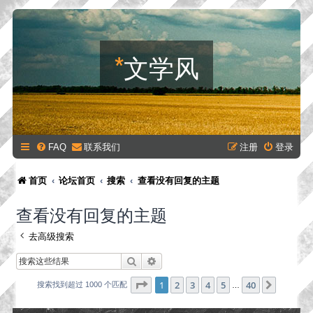
*
文学风
FAQ
联系我们
注册
登录
首页
论坛首页
搜索
查看没有回复的主题
查看没有回复的主题
去高级搜索
搜索
高级搜索
分页：
1
/
40
1
2
3
4
5
40
下一页
搜索找到超过 1000 个匹配
…